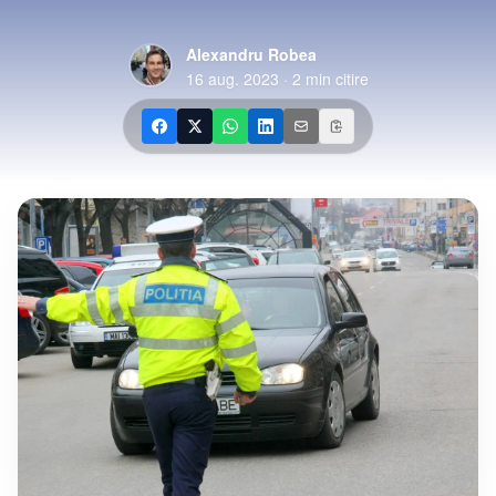
Alexandru Robea
16 aug. 2023
·
2
min citire