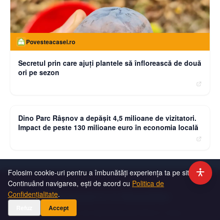
Povesteacasei.ro
Secretul prin care ajuți plantele să înflorească de două
ori pe sezon
moneybuzz.ro
Dino Parc Râșnov a depășit 4,5 milioane de vizitatori.
Impact de peste 130 milioane euro în economia locală
Folosim cookie-uri pentru a îmbunătăți experiența ta pe site.
Continuând navigarea, ești de acord cu
Politica de
Abonează-te la Newsletter
Confidențialitate
.
Refuz
Accept
Primește cele mai importante știri direct în inbox.