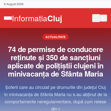
9 August 2026
ACTUALITATE
74 de permise de conducere
reținute și 350 de sancțiuni
aplicate de polițiștii clujeni în
minivacanța de Sfânta Maria
Șoferii care au circulat pe drumurile din județul Cluj
în minivacanța de Sfânta Maria nu s-au abținut de la
comportamente neregulamentare, după cum reiese
Contact
din r