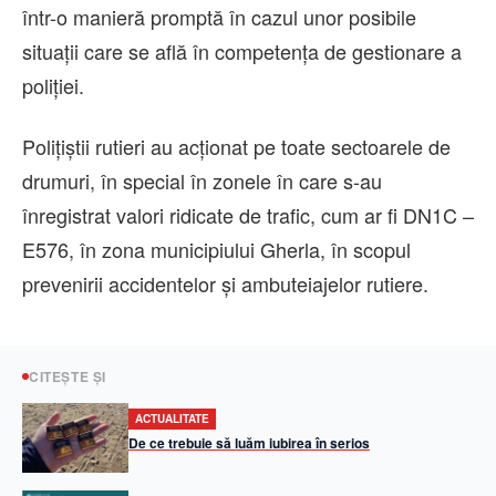
într-o manieră promptă în cazul unor posibile
situații care se află în competența de gestionare a
poliției.
Polițiștii rutieri au acționat pe toate sectoarele de
drumuri, în special în zonele în care s-au
înregistrat valori ridicate de trafic, cum ar fi DN1C –
E576, în zona municipiului Gherla, în scopul
prevenirii accidentelor și ambuteiajelor rutiere.
CITEȘTE ȘI
ACTUALITATE
De ce trebuie să luăm iubirea în serios