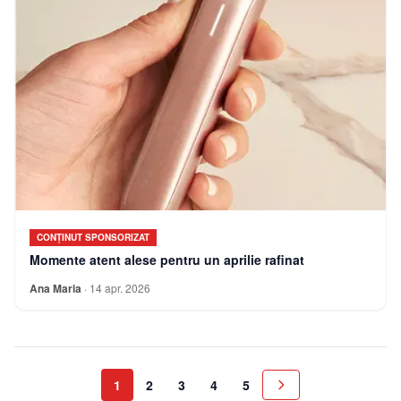
CONȚINUT SPONSORIZAT
Momente atent alese pentru un aprilie rafinat
Ana Maria
·
14 apr. 2026
1
2
3
4
5