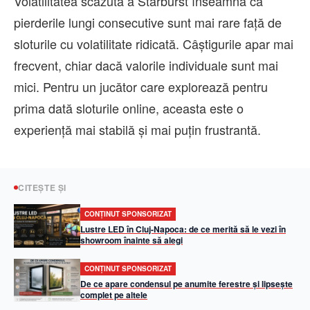
Volatilitatea scăzută a Starburst înseamnă că
pierderile lungi consecutive sunt mai rare față de
sloturile cu volatilitate ridicată. Câștigurile apar mai
frecvent, chiar dacă valorile individuale sunt mai
mici. Pentru un jucător care explorează pentru
prima dată sloturile online, aceasta este o
experiență mai stabilă și mai puțin frustrantă.
CITEȘTE ȘI
CONȚINUT SPONSORIZAT
Lustre LED în Cluj-Napoca: de ce merită să le vezi în
showroom înainte să alegi
CONȚINUT SPONSORIZAT
De ce apare condensul pe anumite ferestre și lipsește
complet pe altele