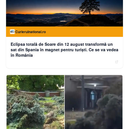
Curierulnational.ro
Eclipsa totală de Soare din 12 august transformă un
sat din Spania în magnet pentru turiști. Ce se va vedea
în România