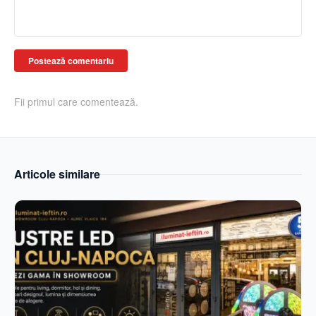
Postează comentariu
Fii primul care comentează.
Articole similare