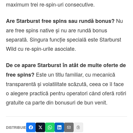
maximum trei re-spin-uri consecutive.
Nu
Are Starburst free spins sau rundă bonus?
are free spins native și nu are rundă bonus
separată. Singura funcție specială este Starburst
Wild cu re-spin-urile asociate.
De ce apare Starburst în atât de multe oferte de
Este un titlu familiar, cu mecanică
free spins?
transparentă și volatilitate scăzută, ceea ce îl face
o alegere practică pentru operatori când oferă rotiri
gratuite ca parte din bonusuri de bun venit.
DISTRIBUIE