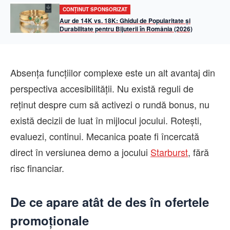
CONȚINUT SPONSORIZAT
Aur de 14K vs. 18K: Ghidul de Popularitate și
Durabilitate pentru Bijuterii în România (2026)
Absența funcțiilor complexe este un alt avantaj din
perspectiva accesibilității. Nu există reguli de
reținut despre cum să activezi o rundă bonus, nu
există decizii de luat în mijlocul jocului. Rotești,
evaluezi, continui. Mecanica poate fi încercată
direct în versiunea demo a jocului
Starburst
, fără
risc financiar.
De ce apare atât de des în ofertele
promoționale