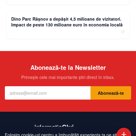
moneybuzz.ro
Dino Parc Râșnov a depășit 4,5 milioane de vizitatori.
Impact de peste 130 milioane euro în economia locală
Abonează-te la Newsletter
Primește cele mai importante știri direct în inbox.
Abonează-te
Folosim cookie-uri pentru a îmbunătăți experiența ta pe site.
Contact
Echipa
Publicitate
Politică de Confidențialitate
Hartă Site