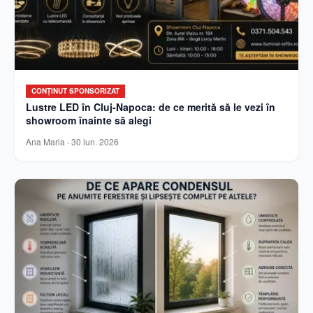
CONȚINUT SPONSORIZAT
Lustre LED în Cluj-Napoca: de ce merită să le vezi în
showroom înainte să alegi
Ana Maria
·
30 iun. 2026