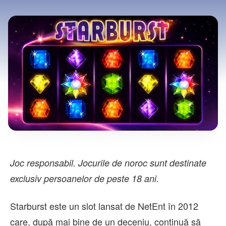
Joc responsabil. Jocurile de noroc sunt destinate
exclusiv persoanelor de peste 18 ani.
Starburst este un slot lansat de NetEnt în 2012
care, după mai bine de un deceniu, continuă să