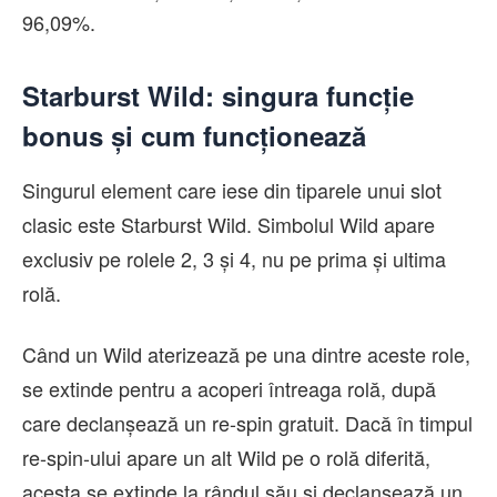
96,09%.
Starburst Wild: singura funcție
bonus și cum funcționează
Singurul element care iese din tiparele unui slot
clasic este Starburst Wild. Simbolul Wild apare
exclusiv pe rolele 2, 3 și 4, nu pe prima și ultima
rolă.
Când un Wild aterizează pe una dintre aceste role,
se extinde pentru a acoperi întreaga rolă, după
care declanșează un re-spin gratuit. Dacă în timpul
re-spin-ului apare un alt Wild pe o rolă diferită,
acesta se extinde la rândul său și declanșează un