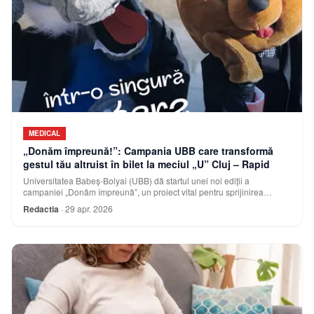
MEDICAL
„Donăm împreună!”: Campania UBB care transformă
gestul tău altruist în bilet la meciul „U” Cluj – Rapid
Universitatea Babeș-Bolyai (UBB) dă startul unei noi ediții a
campaniei „Donăm împreună”, un proiect vital pentru sprijinirea
sistemului medical clujean.
Redactia
·
29 apr. 2026