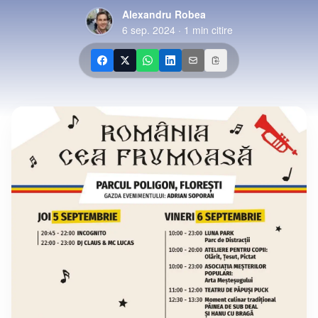
Alexandru Robea
6 sep. 2024
·
1
min citire