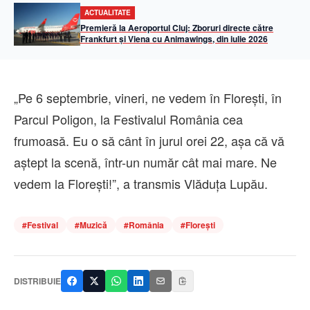
ACTUALITATE
Premieră la Aeroportul Cluj: Zboruri directe către
Frankfurt și Viena cu Animawings, din iulie 2026
„Pe 6 septembrie, vineri, ne vedem în Florești, în
Parcul Poligon, la Festivalul România cea
frumoasă. Eu o să cânt în jurul orei 22, așa că vă
aștept la scenă, într-un număr cât mai mare. Ne
vedem la Florești!”, a transmis Vlăduța Lupău.
#
Festival
#
Muzică
#
România
#
Florești
DISTRIBUIE