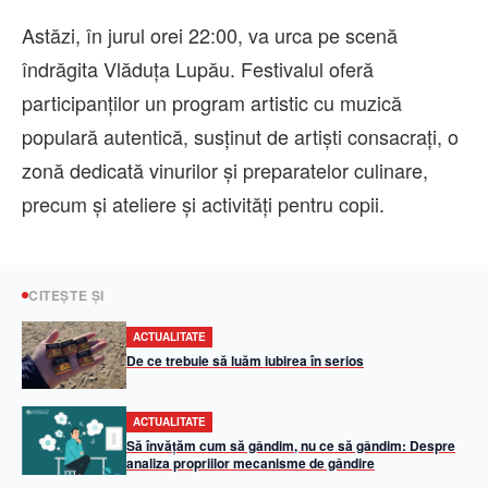
Astăzi, în jurul orei 22:00, va urca pe scenă
îndrăgita Vlăduța Lupău. Festivalul oferă
participanților un program artistic cu muzică
populară autentică, susținut de artiști consacrați, o
zonă dedicată vinurilor și preparatelor culinare,
precum și ateliere și activități pentru copii.
CITEȘTE ȘI
ACTUALITATE
De ce trebuie să luăm iubirea în serios
ACTUALITATE
Să învățăm cum să gândim, nu ce să gândim: Despre
analiza propriilor mecanisme de gândire