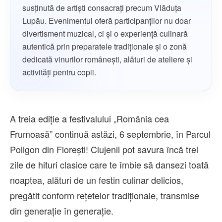
susținută de artiști consacrați precum Vlăduța
Lupău. Evenimentul oferă participanților nu doar
divertisment muzical, ci și o experiență culinară
autentică prin preparatele tradiționale și o zonă
dedicată vinurilor românești, alături de ateliere și
activități pentru copii.
A treia ediție a festivalului „România cea
Frumoasă” continuă astăzi, 6 septembrie, în Parcul
Poligon din Florești! Clujenii pot savura încă trei
zile de hituri clasice care te îmbie să dansezi toată
noaptea, alături de un festin culinar delicios,
pregătit conform rețetelor tradiționale, transmise
din generație în generație.