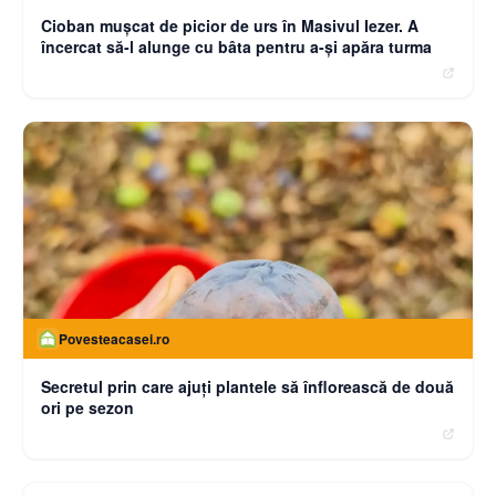
Cioban muşcat de picior de urs în Masivul Iezer. A
încercat să-l alunge cu bâta pentru a-şi apăra turma
Povesteacasei.ro
Secretul prin care ajuți plantele să înflorească de două
ori pe sezon
moneybuzz.ro