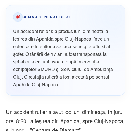
SUMAR GENERAT DE AI
Un accident rutier s-a produs luni dimineața la
ieșirea din Apahida spre Cluj-Napoca, între un
șofer care intenționa să facă sens giratoriu și alt
șofer. O tânără de 17 ani a fost transportată la
spital cu afecțiuni ușoare după intervenția
echipajelor SMURD și Serviciului de Ambulanță
Cluj. Circulația rutieră a fost afectată pe sensul
Apahida Cluj-Napoca.
Un accident rutier a avut loc luni dimineața, în jurul
orei 8:20, la ieșirea din Apahida, spre Cluj-Napoca,
sub podul ”Centura de Diamant”.