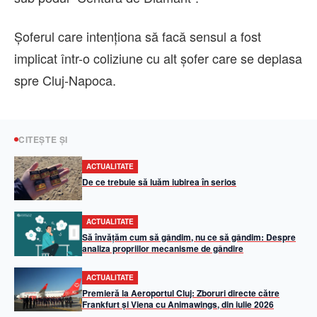
Șoferul care intenționa să facă sensul a fost
implicat într-o coliziune cu alt șofer care se deplasa
spre Cluj-Napoca.
CITEȘTE ȘI
ACTUALITATE
De ce trebuie să luăm iubirea în serios
ACTUALITATE
Să învățăm cum să gândim, nu ce să gândim: Despre
analiza propriilor mecanisme de gândire
ACTUALITATE
Premieră la Aeroportul Cluj: Zboruri directe către
Frankfurt și Viena cu Animawings, din iulie 2026