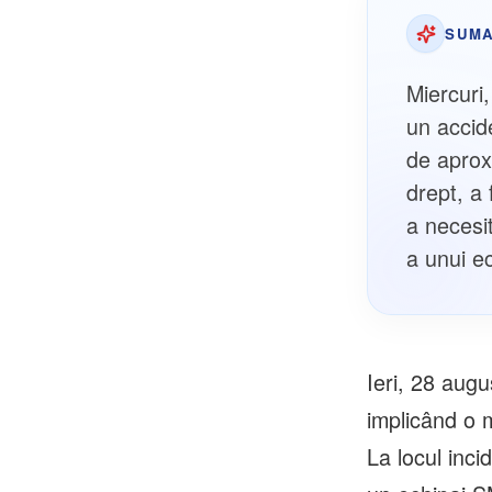
SUMA
Miercuri,
un accid
de aproxi
drept, a 
a necesi
a unui 
Ieri, 28 augu
implicând o m
La locul inci