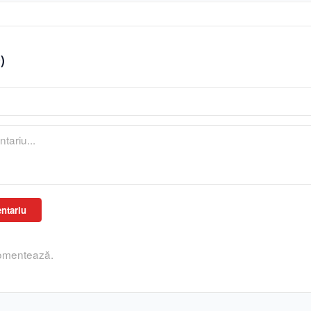
0
)
ntariu
comentează.