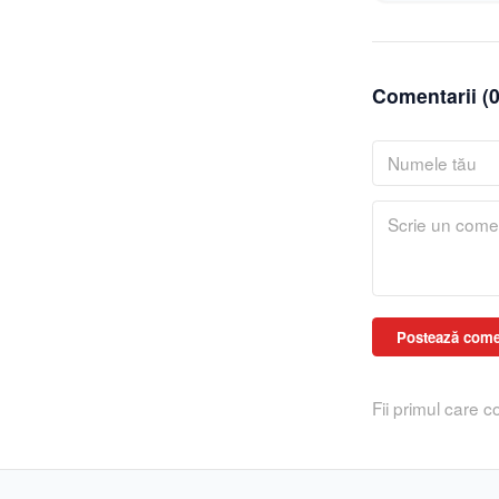
Comentarii (
Postează come
Fii primul care 