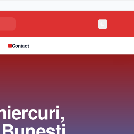
e
Contact
miercuri,
a Bunești