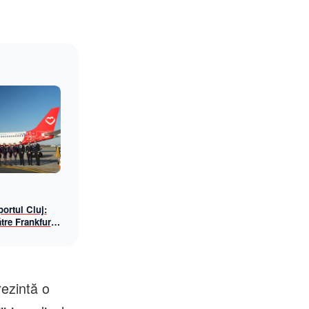
ortul Cluj:
tre Frankfurt
awings, din
rezintă o