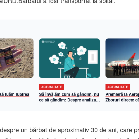
MURD.Bărbatul a fost transportat la spital.
ACTUALITATE
ACTUALITATE
 să luăm iubirea
Să învățăm cum să gândim, nu
Premieră la Aerop
ce să gândim: Despre analiza
Zboruri directe că
propriilor mecanisme de
și Viena cu Anim
gândire
iulie 2026
 despre un bărbat de aproximativ 30 de ani, care p