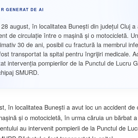
R GENERAT DE AI
 28 august, în localitatea Bunești din județul Cluj a
ent de circulație între o mașină și o motocicletă. U
mativ 30 de ani, posibil cu fractură la membrul infe
fost transportat la spital pentru îngrijiri medicale. A
tat intervenția pompierilor de la Punctul de Lucru G
echipaj SMURD.
st, în localitatea Bunești a avut loc un accident de c
așină și o motocicletă, în urma căruia un bărbat a 
dentului au intervenit pompierii de la Punctul de Luc