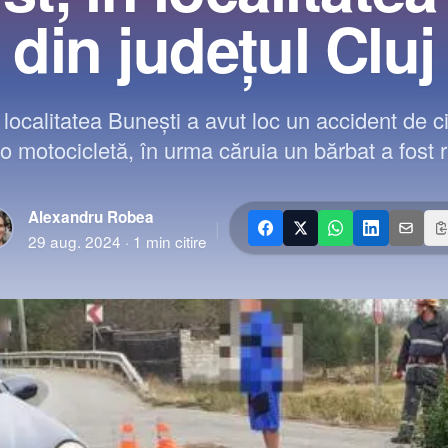
din județul Cluj
n localitatea Bunești a avut loc un accident de c
o motocicletă, în urma căruia un bărbat a fost r
Alexandru Robea
|
29 aug. 2024
·
1
min citire