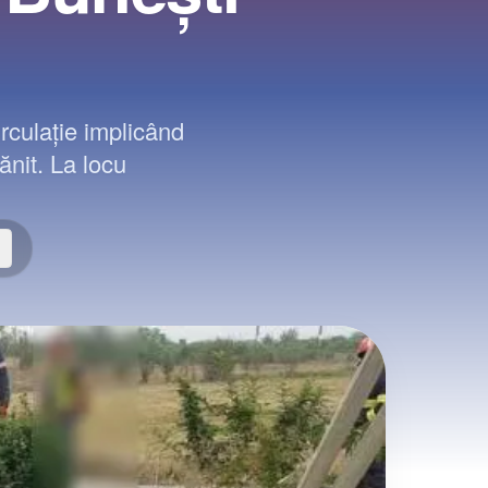
irculație implicând
ănit. La locu