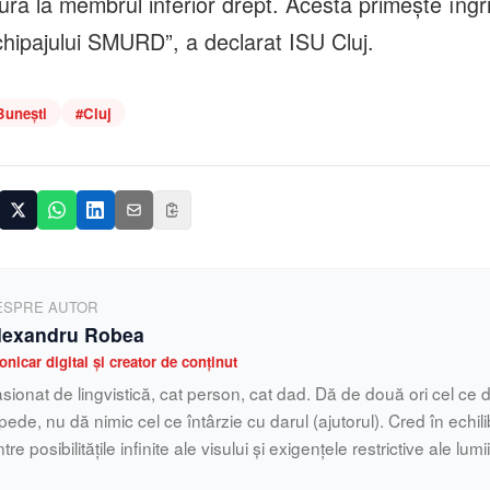
tură la membrul inferior drept. Acesta primește îngri
chipajului SMURD”, a declarat ISU Cluj.
Bunești
#
Cluj
ESPRE AUTOR
lexandru Robea
onicar digital și creator de conținut
sionat de lingvistică, cat person, cat dad. Dă de două ori cel ce d
pede, nu dă nimic cel ce întârzie cu darul (ajutorul). Cred în echilib
ntre posibilitățile infinite ale visului și exigențele restrictive ale lumi