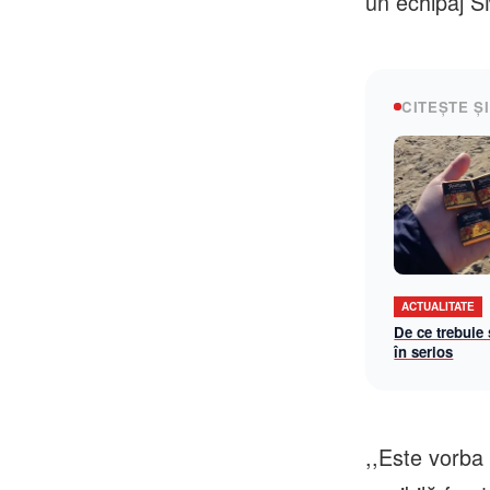
un echipaj S
CITEȘTE ȘI
ACTUALITATE
De ce trebuie
în serios
,,Este vorba