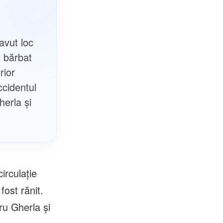
 avut loc
n bărbat
rior
ccidentul
herla și
irculație
fost rănit.
ru Gherla și