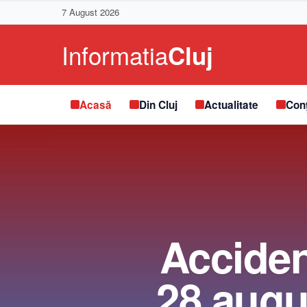
7 August 2026
Acasă
Din Cluj
Actualitate
Conț
Accident
28 augus