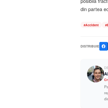
posibilă frac
din partea e
#
Accident
#
DISTRIBUIE
D
A
Cr
Pa
re
di