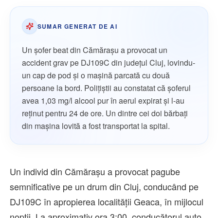
SUMAR GENERAT DE AI
Un șofer beat din Cămărașu a provocat un
accident grav pe DJ109C din județul Cluj, lovindu-
un cap de pod și o mașină parcată cu două
persoane la bord. Polițiștii au constatat că șoferul
avea 1,03 mg/l alcool pur în aerul expirat și l-au
reținut pentru 24 de ore. Un dintre cei doi bărbați
din mașina lovită a fost transportat la spital.
Un individ din Cămărașu a provocat pagube
semnificative pe un drum din Cluj, conducând pe
DJ109C în apropierea localității Geaca, în mijlocul
nopții. La aproximativ ora 3:00, conducătorul auto