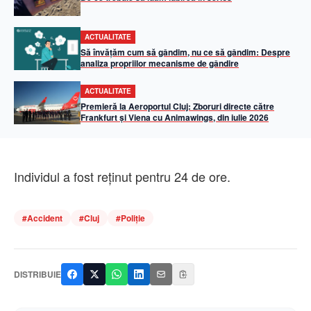
ACTUALITATE
Să învățăm cum să gândim, nu ce să gândim: Despre
analiza propriilor mecanisme de gândire
ACTUALITATE
Premieră la Aeroportul Cluj: Zboruri directe către
Frankfurt și Viena cu Animawings, din iulie 2026
Individul a fost reținut pentru 24 de ore.
#
Accident
#
Cluj
#
Poliție
DISTRIBUIE