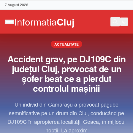
7 August 2026
ACTUALITATE
Accident grav, pe DJ109C din
județul Cluj, provocat de un
șofer beat ce a pierdut
controlul mașinii
Un individ din Cămărașu a provocat pagube
semnificative pe un drum din Cluj, conducând pe
DJ109C în apropierea localității Geaca, în mijlocul
Contact
nopții. La aproxim