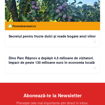
Povesteacasei.ro
Secretul pentru fructe dulci și roade bogate anul viitor
moneybuzz.ro
Dino Parc Râșnov a depășit 4,5 milioane de vizitatori.
Impact de peste 130 milioane euro în economia locală
Abonează-te la Newsletter
Primește cele mai importante știri direct în inbox.