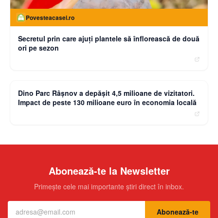
Povesteacasei.ro
Secretul prin care ajuți plantele să înflorească de două
ori pe sezon
moneybuzz.ro
Dino Parc Râșnov a depășit 4,5 milioane de vizitatori.
Impact de peste 130 milioane euro în economia locală
Abonează-te la Newsletter
Primește cele mai importante știri direct în inbox.
Abonează-te