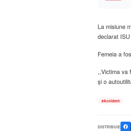
La misiune m
declarat ISU 
Femeia a fost
,,Victima va 
și o autoutil
#
Accident
DISTRIBUIE