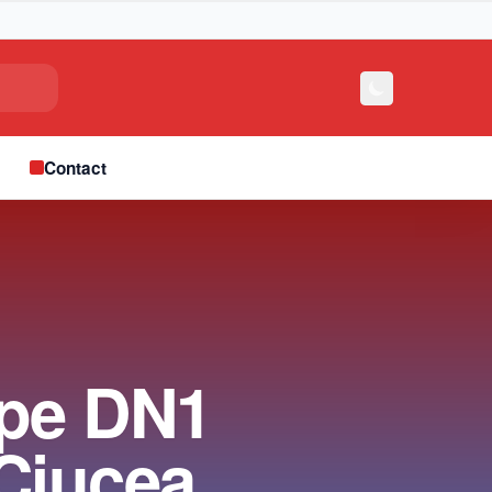
e
Contact
, pe DN1
Ciucea