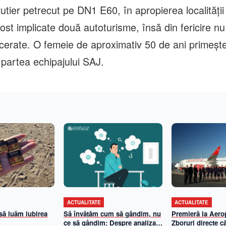
utier petrecut pe DN1 E60, în apropierea localității
ost implicate două autoturisme, însă din fericire nu
cerate. O femeie de aproximativ 50 de ani primește î
 partea echipajului SAJ.
ACTUALITATE
ACTUALITATE
 să luăm iubirea
Să învățăm cum să gândim, nu
Premieră la Aerop
ce să gândim: Despre analiza
Zboruri directe că