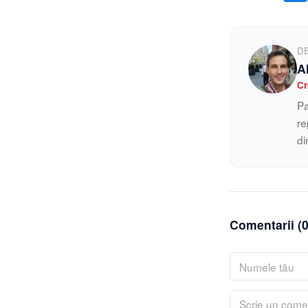
D
A
Cr
Pa
re
di
Comentarii (