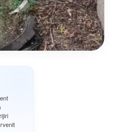
dent
ă
jiri
ervenit