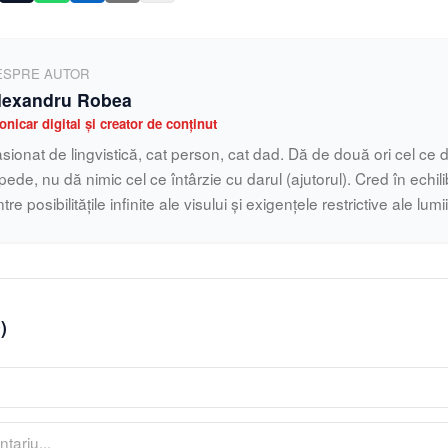
ESPRE AUTOR
lexandru Robea
onicar digital și creator de conținut
sionat de lingvistică, cat person, cat dad. Dă de două ori cel ce d
pede, nu dă nimic cel ce întârzie cu darul (ajutorul). Cred în echilib
ntre posibilitățile infinite ale visului și exigențele restrictive ale lumi
0
)