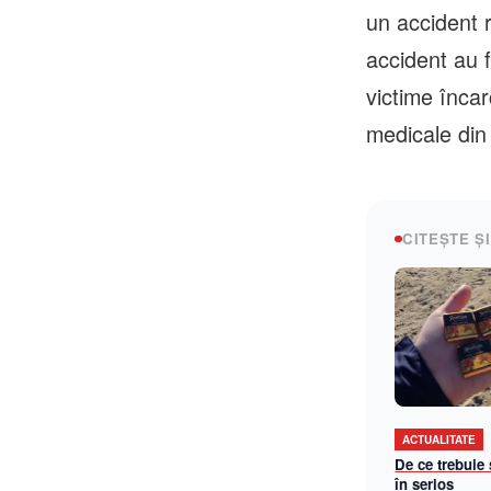
un accident r
accident au f
victime încar
medicale din
CITEȘTE ȘI
ACTUALITATE
De ce trebuie
în serios