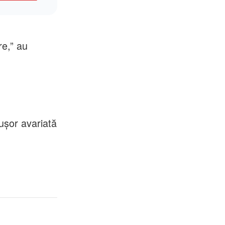
awings, din
re,” au
 ușor avariată