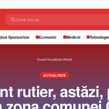
Caută articole...
inut Sponsorizat
Economic
Medical
Tehnologi
Acasă
/
Actualitate
/
Articol
ACTUALITATE
t rutier, astăzi
în zona comunei 