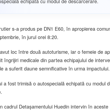
ospecială echipată cu modul de descarcerare.
rutier s-a produs pe DN1 E60, în apropierea comu
ptembrie, în jurul orei 8:20.
 avut loc între două autoturisme, iar o femeie de a
it îngrijiri medicale din partea echipajului de interv
le a suferit daune semnificative în urma impactului.
ui a fost trimisă o autospecială echipată cu modul 
.
din cadrul Detașamentului Huedin intervin în acest