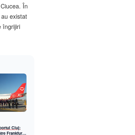
 Ciucea. În
 au existat
ngrijiri
ortul Cluj:
tre Frankfurt