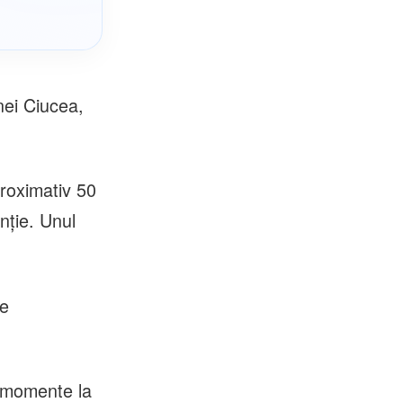
nei Ciucea,
proximativ 50
enție. Unul
de
e momente la