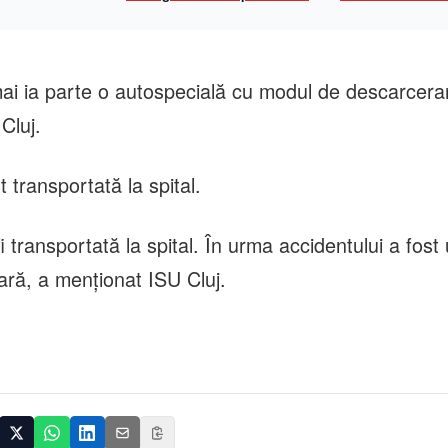
propriilor mecanisme de
și Viena cu Anim
gândire
iulie 2026
ai ia parte o autospecială cu modul de descarcera
Cluj.
 transportată la spital.
fi transportată la spital. În urma accidentului a fost
itară, a menționat ISU Cluj.