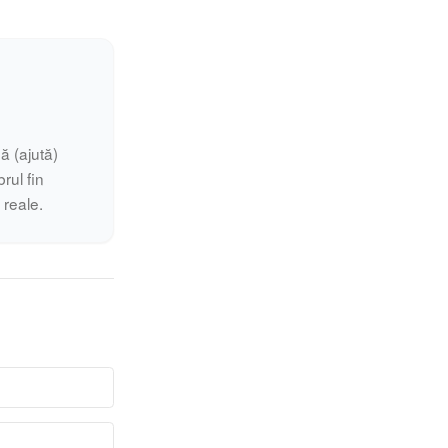
ă (ajută)
rul fin
i reale.