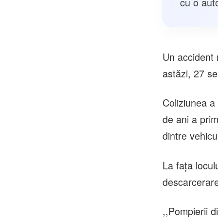
cu o aut
Un accident 
astăzi, 27 se
Coliziunea a
de ani a prim
dintre vehicu
La fața locul
descarcerare
,,Pompierii 