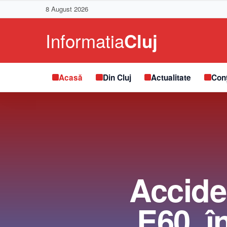
8 August 2026
Acasă
Din Cluj
Actualitate
Conț
Acciden
E60, 