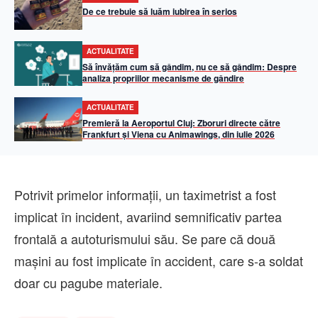
De ce trebuie să luăm iubirea în serios
ACTUALITATE
Să învățăm cum să gândim, nu ce să gândim: Despre
analiza propriilor mecanisme de gândire
ACTUALITATE
Premieră la Aeroportul Cluj: Zboruri directe către
Frankfurt și Viena cu Animawings, din iulie 2026
Potrivit primelor informații, un taximetrist a fost
implicat în incident, avariind semnificativ partea
frontală a autoturismului său. Se pare că două
mașini au fost implicate în accident, care s-a soldat
doar cu pagube materiale.