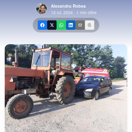
Alexandru Robea
12 iul. 2024
·
1
min citire