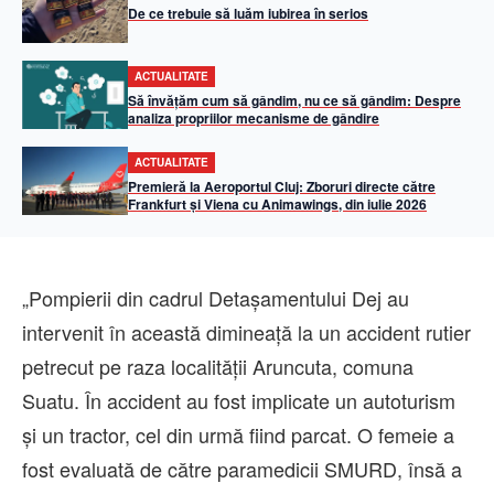
De ce trebuie să luăm iubirea în serios
ACTUALITATE
Să învățăm cum să gândim, nu ce să gândim: Despre
analiza propriilor mecanisme de gândire
ACTUALITATE
Premieră la Aeroportul Cluj: Zboruri directe către
Frankfurt și Viena cu Animawings, din iulie 2026
„Pompierii din cadrul Detașamentului Dej au
intervenit în această dimineață la un accident rutier
petrecut pe raza localității Aruncuta, comuna
Suatu. În accident au fost implicate un autoturism
și un tractor, cel din urmă fiind parcat. O femeie a
fost evaluată de către paramedicii SMURD, însă a