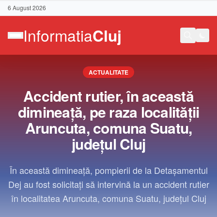
6 August 2026
ACTUALITATE
Accident rutier, în această
dimineață, pe raza localității
Aruncuta, comuna Suatu,
județul Cluj
În această dimineață, pompierii de la Detașamentul
Dej au fost solicitați să intervină la un accident rutier
în localitatea Aruncuta, comuna Suatu, județul Cluj
Contact