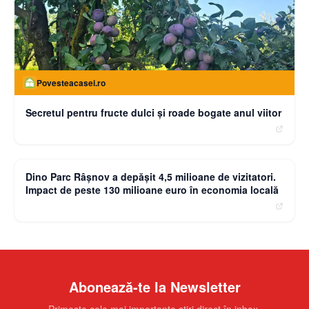
Povesteacasei.ro
Secretul pentru fructe dulci și roade bogate anul viitor
moneybuzz.ro
Dino Parc Râșnov a depășit 4,5 milioane de vizitatori.
Impact de peste 130 milioane euro în economia locală
Abonează-te la Newsletter
Primește cele mai importante știri direct în inbox.