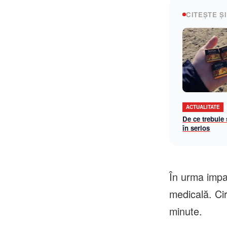
CITEȘTE ȘI
ACTUALITATE
De ce trebuie
în serios
În urma impac
medicală. Ci
minute.