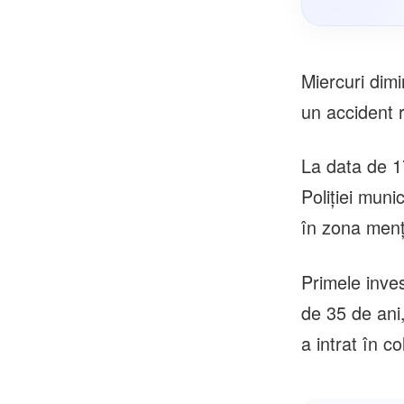
Miercuri dim
un accident r
La data de 17 
Poliției munic
în zona menț
Primele inves
de 35 de ani
a intrat în c