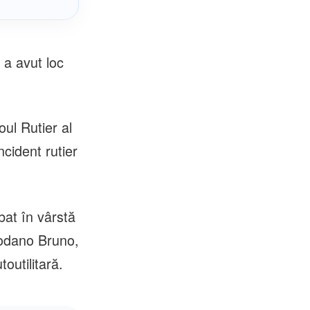
 a avut loc
oul Rutier al
ncident rutier
bat în vârstă
rodano Bruno,
toutilitară.