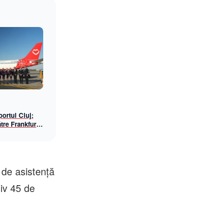
ortul Cluj:
tre Frankfurt
awings, din
 de asistență
tiv 45 de