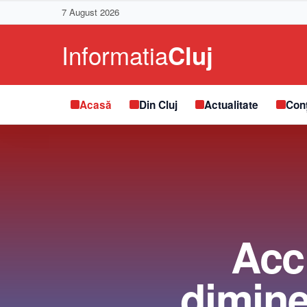
7 August 2026
Acasă
Din Cluj
Actualitate
Conț
Acci
dimine