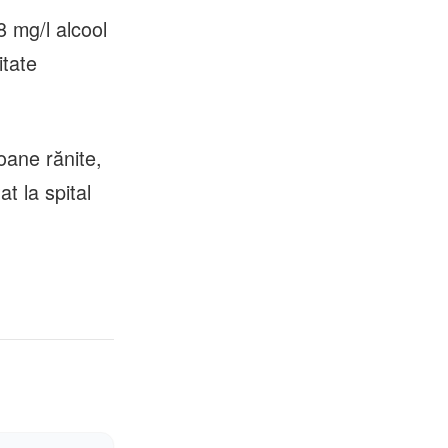
8 mg/l alcool
itate
oane rănite,
t la spital