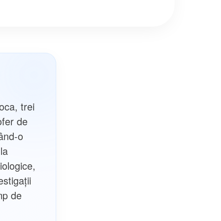
ca, trei
ofer de
tând-o
 la
iologice,
stigații
imp de