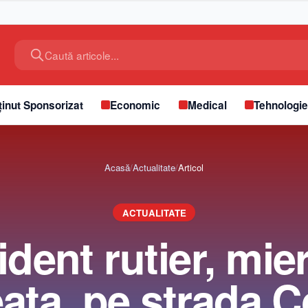
Caută articole...
inut Sponsorizat
Economic
Medical
Tehnologi
Acasă
/
Actualitate
/
Articol
ACTUALITATE
dent rutier, mie
ața, pe strada C