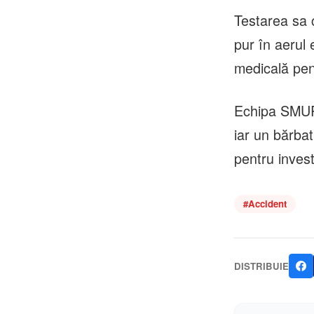
Testarea sa c
pur în aerul 
medicală pen
Echipa SMURD
iar un bărbat
pentru invest
#
Accident
DISTRIBUIE