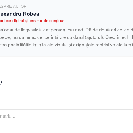
ESPRE AUTOR
lexandru Robea
onicar digital și creator de conținut
sionat de lingvistică, cat person, cat dad. Dă de două ori cel ce d
pede, nu dă nimic cel ce întârzie cu darul (ajutorul). Cred în echilib
ntre posibilitățile infinite ale visului și exigențele restrictive ale lumi
0
)