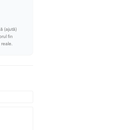
ă (ajută)
rul fin
i reale.