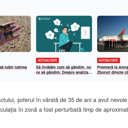
ACTUALITATE
ACTUALITATE
 să luăm iubirea
Să învățăm cum să gândim, nu
Premieră la Aerop
ce să gândim: Despre analiza
Zboruri directe că
propriilor mecanisme de
și Viena cu Anim
gândire
iulie 2026
tului, șoferul în vârstă de 35 de ani a avut nevoie
rculația în zonă a fost perturbată timp de aproxima