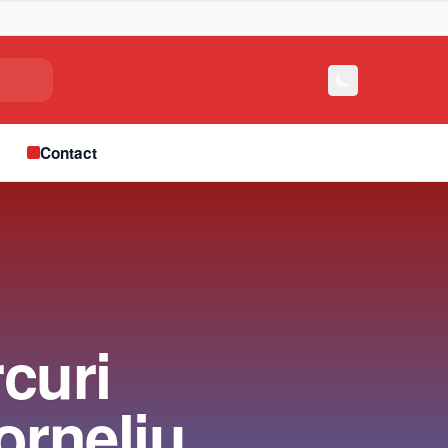
e
Contact
rcuri
orneliu