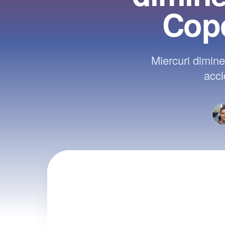
Copo
Miercuri dimine
acci