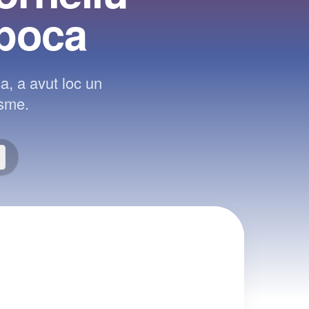
apoca
a, a avut loc un
isme.