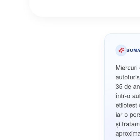
SUMA
Miercuri
autoturis
35 de ani
într-o au
etilotest
iar o per
și tratam
aproxima