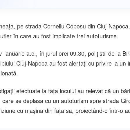
ineața, pe strada Corneliu Coposu din Cluj-Napoca,
utier în care au fost implicate trei autoturisme.
ianuarie a.c., în jurul orei 09.30, polițiștii de la Bir
ipiului Cluj-Napoca au fost alertați cu privire la un i
ionată.
tigații efectuate la fața locului au relevat că un băr
, care se deplasa cu un autoturism spre strada Gi
oliziune cu mașina din fața sa, proiectând-o într-o au