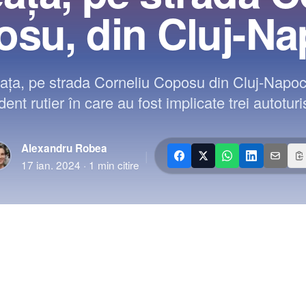
su, din Cluj-N
ața, pe strada Corneliu Coposu din Cluj-Napoc
dent rutier în care au fost implicate trei autotur
Alexandru Robea
|
17 ian. 2024
·
1
min citire