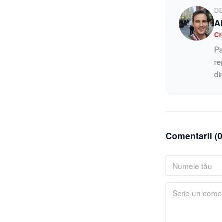
D
A
Cr
Pa
re
di
Comentarii (