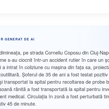
R GENERAT DE AI
 dimineața, pe strada Corneliu Coposu din Cluj-Napo
me s-au ciocnit într-un accident rutier în care un ș
 a intrat în coliziune cu mașina din fața sa, proiec
toutilitară. Șoferul de 35 de ani a fost testat pozitiv
 și transportat la spital pentru recoltarea de probe b
soană rănită a fost transportată la spital pentru inve
ent medical. Circulația în zonă a fost perturbată t
tiv 45 de minute.