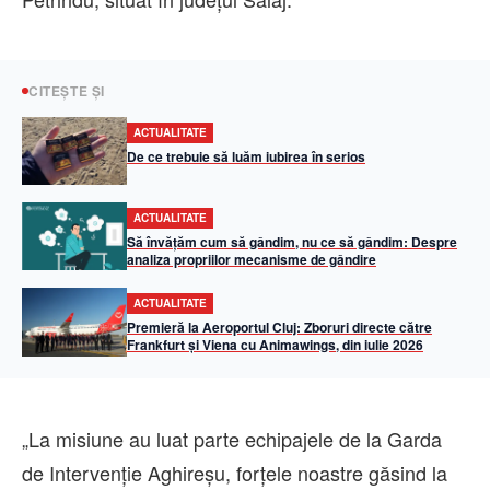
CITEȘTE ȘI
ACTUALITATE
De ce trebuie să luăm iubirea în serios
ACTUALITATE
Să învățăm cum să gândim, nu ce să gândim: Despre
analiza propriilor mecanisme de gândire
ACTUALITATE
Premieră la Aeroportul Cluj: Zboruri directe către
Frankfurt și Viena cu Animawings, din iulie 2026
„La misiune au luat parte echipajele de la Garda
de Intervenție Aghireșu, forțele noastre găsind la