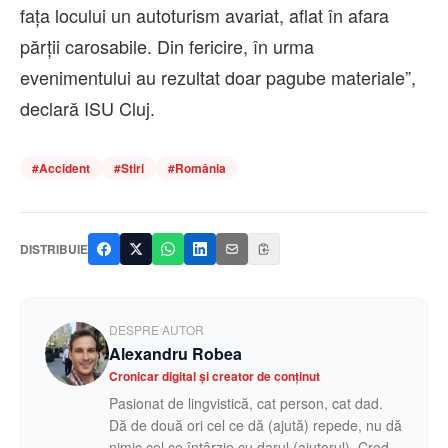
fața locului un autoturism avariat, aflat în afara
părții carosabile. Din fericire, în urma
evenimentului au rezultat doar pagube materiale”,
declară ISU Cluj.
#
Accident
#
Stiri
#
România
DISTRIBUIE
DESPRE AUTOR
Alexandru Robea
Cronicar digital și creator de conținut
Pasionat de lingvistică, cat person, cat dad.
Dă de două ori cel ce dă (ajută) repede, nu dă
nimic cel ce întârzie cu darul (ajutorul). Cred