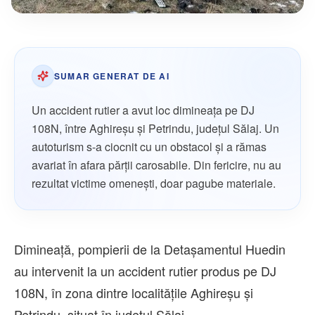
SUMAR GENERAT DE AI
Un accident rutier a avut loc dimineața pe DJ
108N, între Aghireșu și Petrindu, județul Sălaj. Un
autoturism s-a ciocnit cu un obstacol și a rămas
avariat în afara părții carosabile. Din fericire, nu au
rezultat victime omenești, doar pagube materiale.
Dimineață, pompierii de la Detașamentul Huedin
au intervenit la un accident rutier produs pe DJ
108N, în zona dintre localitățile Aghireșu și
Petrindu, situat în județul Sălaj.