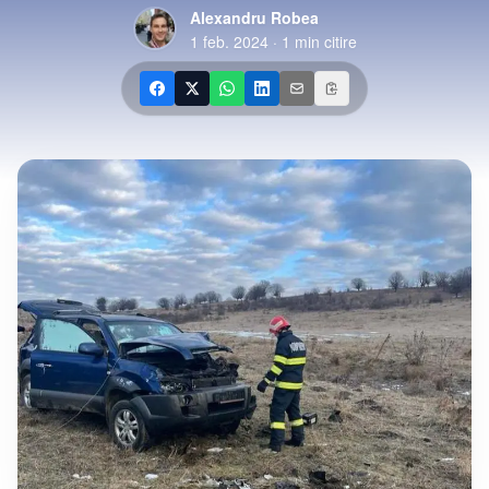
Alexandru Robea
1 feb. 2024
·
1
min citire