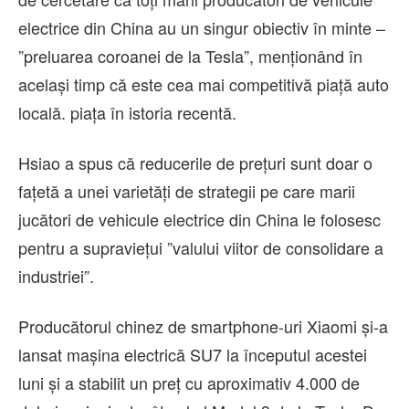
electrice din China au un singur obiectiv în minte –
”preluarea coroanei de la Tesla”, menţionând în
acelaşi timp că este cea mai competitivă piaţă auto
locală. piaţa în istoria recentă.
Hsiao a spus că reducerile de preţuri sunt doar o
faţetă a unei varietăţi de strategii pe care marii
jucători de vehicule electrice din China le folosesc
pentru a supravieţui ”valului viitor de consolidare a
industriei”.
Producătorul chinez de smartphone-uri Xiaomi şi-a
lansat maşina electrică SU7 la începutul acestei
luni şi a stabilit un preţ cu aproximativ 4.000 de