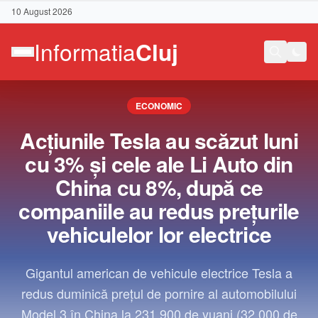
10 August 2026
ECONOMIC
Acţiunile Tesla au scăzut luni
cu 3% şi cele ale Li Auto din
China cu 8%, după ce
companiile au redus preţurile
vehiculelor lor electrice
Gigantul american de vehicule electrice Tesla a
redus duminică preţul de pornire al automobilului
Contact
Model 3 în China la 231.900 de yuani (32.000 de