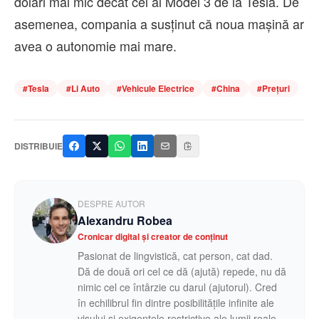
dolari mai mic decât cel al Model 3 de la Tesla. De
asemenea, compania a susţinut că noua maşină ar
avea o autonomie mai mare.
#
Tesla
#
Li Auto
#
Vehicule Electrice
#
China
#
Prețuri
DISTRIBUIE
DESPRE AUTOR
Alexandru Robea
Cronicar digital și creator de conținut
Pasionat de lingvistică, cat person, cat dad.
Dă de două ori cel ce dă (ajută) repede, nu dă
nimic cel ce întârzie cu darul (ajutorul). Cred
în echilibrul fin dintre posibilitățile infinite ale
visului și exigențele restrictive ale lumii reale.