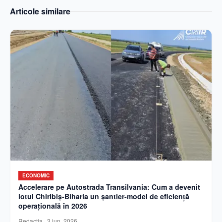
Articole similare
ECONOMIC
Accelerare pe Autostrada Transilvania: Cum a devenit
lotul Chiribiș-Biharia un șantier-model de eficiență
operațională în 2026
Redactia
·
3 iun. 2026