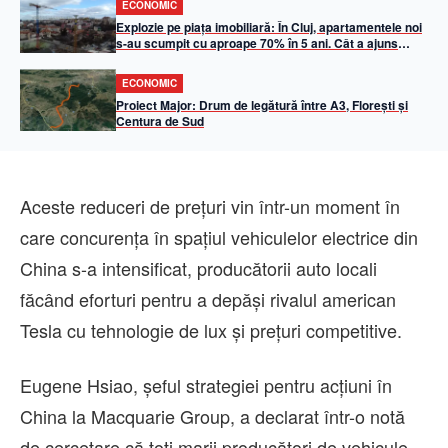
ECONOMIC
Explozie pe piața imobiliară: În Cluj, apartamentele noi
s-au scumpit cu aproape 70% în 5 ani. Cât a ajuns
metrul pătrat util
ECONOMIC
Proiect Major: Drum de legătură între A3, Florești și
Centura de Sud
Aceste reduceri de preţuri vin într-un moment în
care concurenţa în spaţiul vehiculelor electrice din
China s-a intensificat, producătorii auto locali
făcând eforturi pentru a depăşi rivalul american
Tesla cu tehnologie de lux şi preţuri competitive.
Eugene Hsiao, şeful strategiei pentru acţiuni în
China la Macquarie Group, a declarat într-o notă
de cercetare că toţi marii producători de vehicule