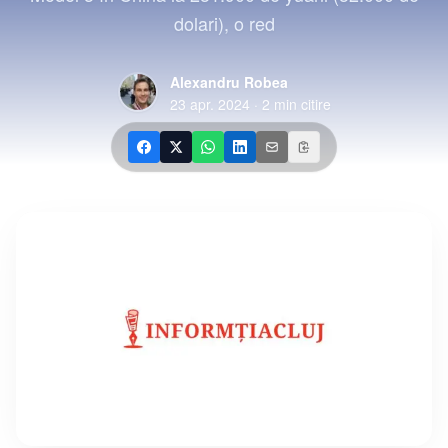
dolari), o red
Alexandru Robea
23 apr. 2024
·
2
min citire