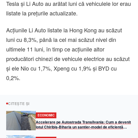
Tesla şi Li Auto au arătat luni că vehiculele lor erau
listate la preţurile actualizate.
Acţiunile Li Auto listate la Hong Kong au scăzut
luni cu 8,3%, până la cel mai scăzut nivel din
ultimele 11 luni, în timp ce acţiunile altor
producători chinezi de vehicule electrice au scăzut
şi ele Nio cu 1,7%, Xpeng cu 1,9% şi BYD cu
0,2%.
CITEȘTE ȘI
ECONOMIC
Accelerare pe Autostrada Transilvania: Cum a devenit
lotul Chiribiș-Biharia un șantier-model de eficiență
operațională în 2026