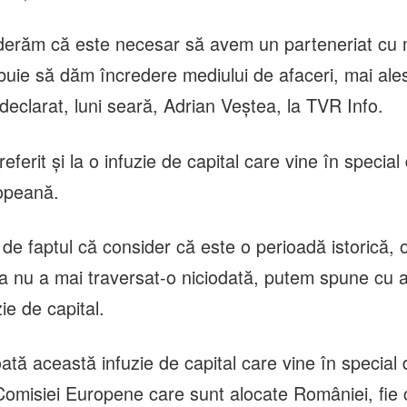
iderăm că este necesar să avem un parteneriat cu 
ebuie să dăm încredere mediului de afaceri, mai ale
declarat, luni seară, Adrian Veştea, la TVR Info.
referit şi la o infuzie de capital care vine în special
opeană.
 de faptul că consider că este o perioadă istorică, 
 nu a mai traversat-o niciodată, putem spune cu 
zie de capital.
ată această infuzie de capital care vine în special 
omisiei Europene care sunt alocate României, fie 