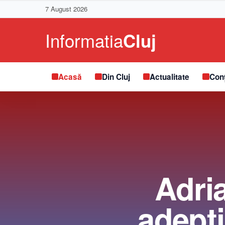
7 August 2026
Acasă
Din Cluj
Actualitate
Conț
Adri
adepţi