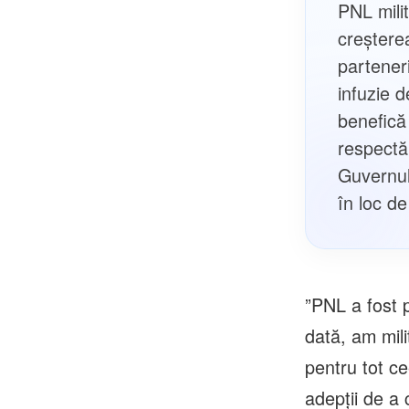
PNL milit
creștere
partener
infuzie 
benefică
respectă
Guvernul
în loc de
”PNL a fost p
dată, am mili
pentru tot c
adepţii de a 