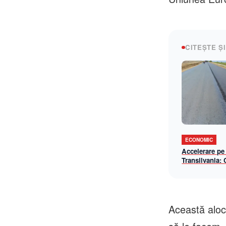
CITEȘTE ȘI
ECONOMIC
Accelerare pe
Transilvania:
lotul Chiribiș
șantier-model 
operațională î
Această aloca