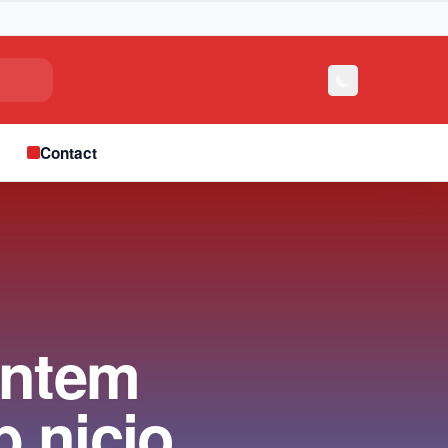
e
Contact
untem
b nicio