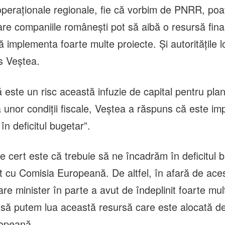
peraţionale regionale, fie că vorbim de PNRR, poa
are companiile româneşti pot să aibă o resursă fina
 implementa foarte multe proiecte. Şi autorităţile l
us Veştea.
 este un risc această infuzie de capital pentru pla
 unor condiţii fiscale, Veştea a răspuns că este im
n deficitul bugetar”.
e cert este că trebuie să ne încadrăm în deficitul 
 cu Comisia Europeană. De altfel, în afară de acest
are minister în parte a avut de îndeplinit foarte mul
t să putem lua această resursă care este alocată d
opeană.