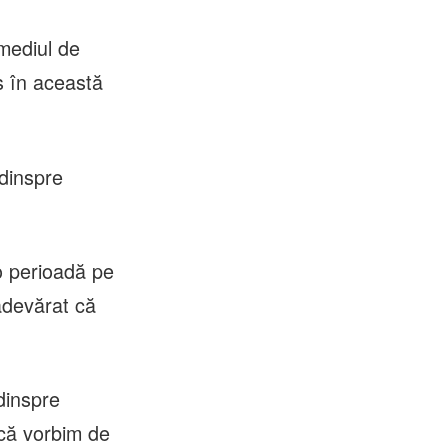
mediul de
s în această
 dinspre
o perioadă pe
adevărat că
dinspre
că vorbim de