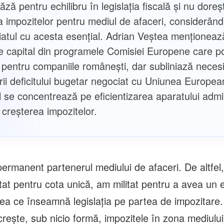
ăză pentru echilibru în legislația fiscală și nu doreș
a impozitelor pentru mediul de afaceri, considerând
iatul cu acesta esențial. Adrian Veştea menționeaz
de capital din programele Comisiei Europene care po
 pentru companiile românești, dar subliniază neces
rii deficitului bugetar negociat cu Uniunea Europea
 se concentrează pe eficientizarea aparatului admin
 creșterea impozitelor.
ermanent partenerul mediului de afaceri. De altfel,
tat pentru cota unică, am militat pentru a avea un e
eea ce înseamnă legislaţia pe partea de impozitar
creşte, sub nicio formă, impozitele în zona mediului