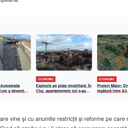
ECONOMIC
ECONOMIC
 Autostrada
Explozie pe piața imobiliară: În
Proiect Major: D
 Cum a devenit
Cluj, apartamentele noi s-au
legătură între A3,
-Biharia un
scumpit cu aproape 70% în 5
Centura de Sud
de eficiență
ani. Cât a ajuns metrul pătrat
n 2026
util
re vine şi cu anumite restricţii şi reforme pe care 