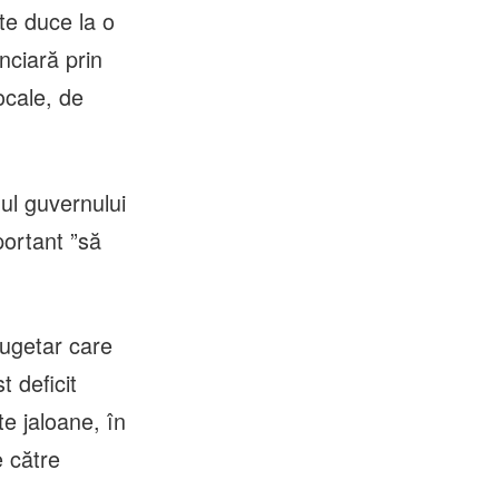
te duce la o
nciară prin
ocale, de
nul guvernului
portant ”să
bugetar care
 deficit
te jaloane, în
e către