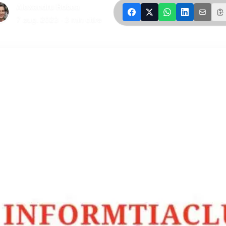
Alexandru Robea
|
7 aug. 2023
·
3
min citire