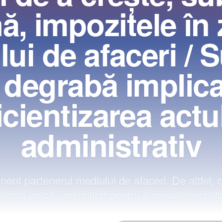
ă, impozitele în
ui de afaceri /
 degrabă implicaţ
icientizarea actu
administrativ
ent partenerul mediului de afaceri. De altfel, 
u cota unică, am militat pentru a avea un echili