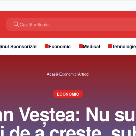
Caută articole...
inut Sponsorizat
Economic
Medical
Tehnologi
Acasă
/
Economic
/
Articol
ECONOMIC
an Veştea: Nu s
i de a creşte, su