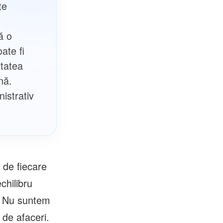
te
ă o
ate fi
itatea
nă.
istrativ
 de fiecare
chilibru
e. Nu suntem
 de afaceri.