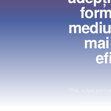
form
mediul
mai
ef
”PNL a fost perman
militat pentr