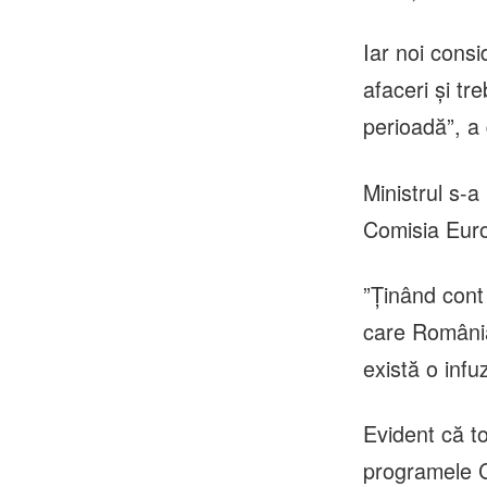
Iar noi cons
afaceri şi tr
perioadă”, a 
Ministrul s-a 
Comisia Eur
”Ţinând cont
care România
există o infu
Evident că to
programele C