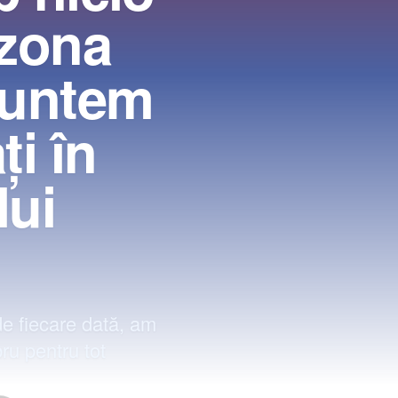
 zona
 Suntem
i în
lui
de fiecare dată, am
bru pentru tot