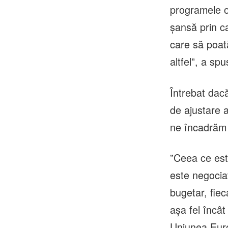
programele o
şansă prin c
care să poată
altfel”, a sp
Întrebat dacă
de ajustare a
ne încadrăm î
”Ceea ce est
este negociat
bugetar, fiec
aşa fel încâ
Uniunea Eur