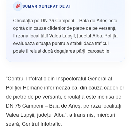
SUMAR GENERAT DE AI
Circulația pe DN 75 Câmpeni – Baia de Arieş este
oprită din cauza căderilor de pietre de pe versanți,
în zona localității Valea Lupșii, județul Alba. Poliția
evaluează situația pentru a stabili dacă traficul
poate fi reluat după degajarea părții carosabile.
”Centrul Infotrafic din Inspectoratul General al
Poliţiei Române informează că, din cauza căderilor
de pietre de pe versanţi, circulaţia este închisă pe
DN 75 Câmpeni – Baia de Arieş, pe raza localităţii
Valea Lupşii, judeţul Alba”, a transmis, miercuri
seară, Centrul Infotrafic.