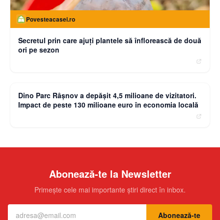
Povesteacasei.ro
Secretul prin care ajuți plantele să înflorească de două
ori pe sezon
moneybuzz.ro
Dino Parc Râșnov a depășit 4,5 milioane de vizitatori.
Impact de peste 130 milioane euro în economia locală
Abonează-te la Newsletter
Primește cele mai importante știri direct în inbox.
Abonează-te