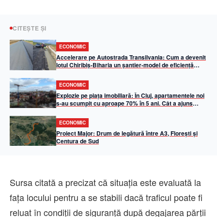
CITEȘTE ȘI
ECONOMIC
Accelerare pe Autostrada Transilvania: Cum a devenit
lotul Chiribiș-Biharia un șantier-model de eficiență
operațională în 2026
ECONOMIC
Explozie pe piața imobiliară: În Cluj, apartamentele noi
s-au scumpit cu aproape 70% în 5 ani. Cât a ajuns
metrul pătrat util
ECONOMIC
Proiect Major: Drum de legătură între A3, Florești și
Centura de Sud
Sursa citată a precizat că situaţia este evaluată la
faţa locului pentru a se stabili dacă traficul poate fi
reluat în condiţii de siguranţă după degajarea părţii