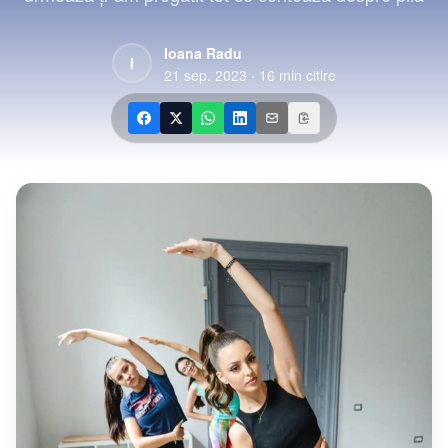
Ioana Radu
I
21 sep. 2023
·
16
min citire