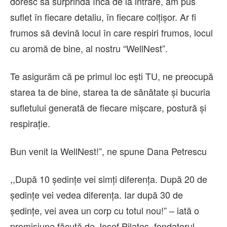
doresc să surprindă încă de la intrare, am pus
suflet în fiecare detaliu, în fiecare colțișor. Ar fi
frumos să devină locul în care respiri frumos, locul
cu aromă de bine, al nostru “WellNest”.
Te asigurăm că pe primul loc ești TU, ne preocupă
starea ta de bine, starea ta de sănătate și bucuria
sufletului generată de fiecare mișcare, postură și
respirație.
Bun venit la WellNest!”, ne spune Dana Petrescu
,,După 10 ședințe vei simți diferența. După 20 de
ședințe vei vedea diferența. Iar după 30 de
ședințe, vei avea un corp cu totul nou!” – iată o
promisiune făcută de Josef Pilates, fondatorul