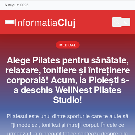
6 August 2026
MEDICAL
Alege Pilates pentru sănătate,
relaxare, tonifiere și întreținere
corporală! Acum, la Ploiești s-
a deschis WellNest Pilates
Studio!
Pilatesul este unul dintre sporturile care te ajute să
îți modelezi, tonifiezi și întreții corpul. În cele ce
Contact
urmează ți-am pregătit tot ce contează despre pila