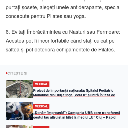
purtați șosete, alegeți unele antiderapante, special
concepute pentru Pilates sau yoga.
6. Evitați Îmbrăcămintea cu Nasturi sau Fermoare:
Acestea pot fi inconfortabile când stați culcat pe
saltea și pot deteriora echipamentele de Pilates.
CITEȘTE ȘI
MEDICAL
Proiect de importanță națională: Spitalul Pediatric
Monobloc din Cluj atinge „cota 0” și intră în faza de
elevație
MEDICAL
„Donăm împreună!”: Campania UBB care transformă
gestul tău altruist în bilet la meciul „U” Cluj – Rapid