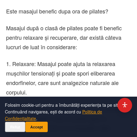
Este masajul benefic dupa ora de pilates?
Masajul după o clasă de pilates poate fi benefic
pentru relaxare și recuperare, dar există câteva
lucruri de luat în considerare:
1. Relaxare: Masajul poate ajuta la relaxarea
mușchilor tensionați și poate spori eliberarea
endorfinelor, care sunt analgezice naturale ale
corpului.
Folosim cookie-uri pentru a îmbunătăți experiența ta pe site.
2. Îmbunătățirea circulației: Masajul stimulează
Continuând navigarea, ești de acord cu
Politica de
circulația sângelui, ceea ce poate ajuta la
Confidențialitate
.
transportul oxigenului și al nutrienților către
Refuz
Accept