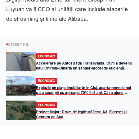
Luyuan va fi CEO al unităţii care include afacerile
de streaming şi filme ale Alibaba.
CITEȘTE ȘI
ECONOMIC
Accelerare pe Autostrada Transilvania: Cum a devenit
lotul Chiribiș-Biharia un șantier-model de eficiență
operațională în 2026
ECONOMIC
Explozie pe piața imobiliară: În Cluj, apartamentele noi
s-au scumpit cu aproape 70% în 5 ani. Cât a ajuns
metrul pătrat util
ECONOMIC
Proiect Major: Drum de legătură între A3, Florești și
Centura de Sud