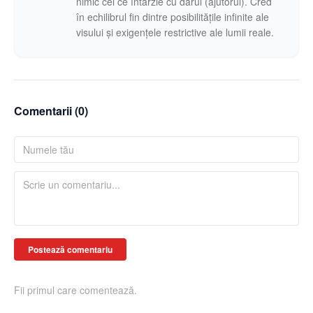
nimic cel ce întârzie cu darul (ajutorul). Cred
în echilibrul fin dintre posibilitățile infinite ale
visului și exigențele restrictive ale lumii reale.
Comentarii (
0
)
Postează comentariu
Fii primul care comentează.