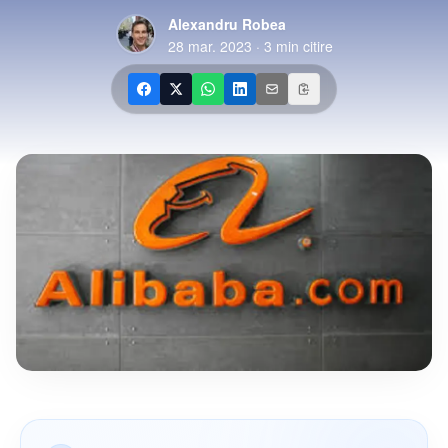
Alexandru Robea
28 mar. 2023
·
3
min citire