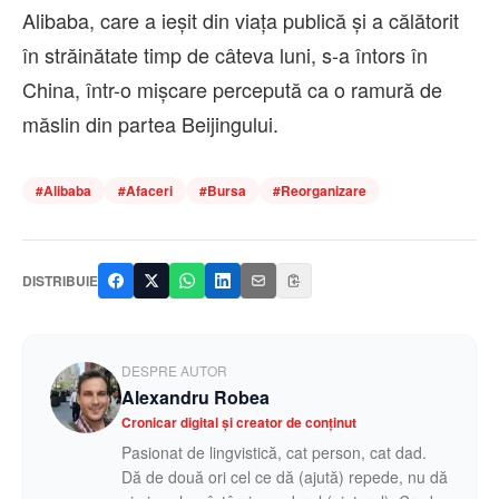
Alibaba, care a ieşit din viaţa publică şi a călătorit
în străinătate timp de câteva luni, s-a întors în
China, într-o mişcare percepută ca o ramură de
măslin din partea Beijingului.
#
Alibaba
#
Afaceri
#
Bursa
#
Reorganizare
DISTRIBUIE
DESPRE AUTOR
Alexandru Robea
Cronicar digital și creator de conținut
Pasionat de lingvistică, cat person, cat dad.
Dă de două ori cel ce dă (ajută) repede, nu dă