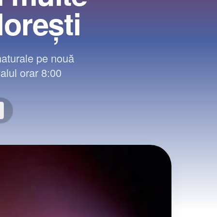
lorești
naturale pe nouă
valul orar 8:00