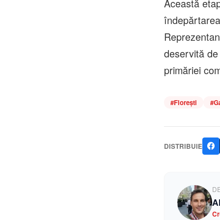
Această etap
îndepărtarea 
Reprezentanț
deservită de
primăriei com
#
Florești
#
G
DISTRIBUIE
D
A
Cr