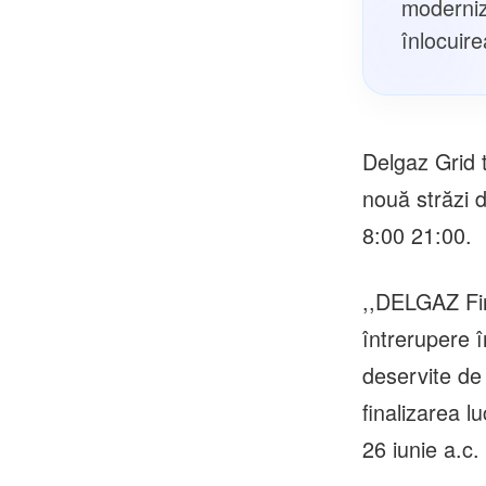
moderniz
înlocuire
Delgaz Grid 
nouă străzi di
8:00 21:00.
,,DELGAZ Fin
întrerupere î
deservite de 
finalizarea l
26 iunie a.c.