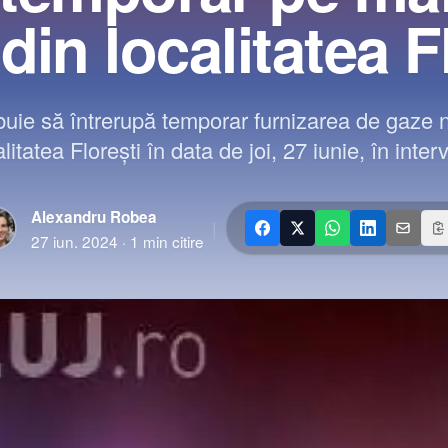
 din localitatea F
buie să întrerupă temporar furnizarea de gaze 
alitatea Florești în data de joi, 27 iunie, în inter
Alexandru Robea
|
27 iun. 2024
·
1
min citire