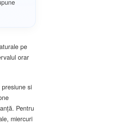
supune
aturale pe
ervalul orar
 presiune si
zone
ranță. Pentru
ale, miercuri