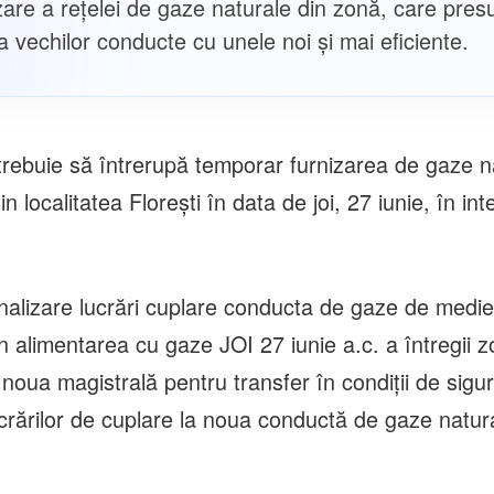
are a rețelei de gaze naturale din zonă, care pre
a vechilor conducte cu unele noi și mai eficiente.
trebuie să întrerupă temporar furnizarea de gaze n
n localitatea Florești în data de joi, 27 iunie, în int
alizare lucrări cuplare conducta de gaze de medie
n alimentarea cu gaze JOI 27 iunie a.c. a întregii 
noua magistrală pentru transfer în condiții de sigu
ucrărilor de cuplare la noua conductă de gaze natur