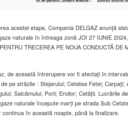
propriilor mecanisme de
și Viena cu Anim
gândire
iulie 2026
erea acestei etape, Compania DELGAZ anunță sist
 gaze naturale în întreaga zonă JOI 27 IUNIE 2024, 
00 PENTRU TRECEREA PE NOUA CONDUCTĂ DE 
az, de această întrerupere vor fi afectați în interval
de pe străzile : Stejarului; Cetatea Fetei; Carpați;
ului; Salcâmului; Porii; Eroilor; Cetății. Lucrările d
gaze naturale începute marți pe strada Sub Cetate
r continua în această noapte, până la finalizare.