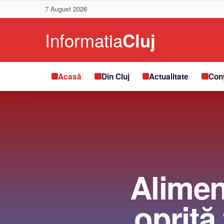
7 August 2026
Acasă
Din Cluj
Actualitate
Conț
Alimen
oprită