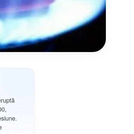
eruptă
00,
esiune.
e