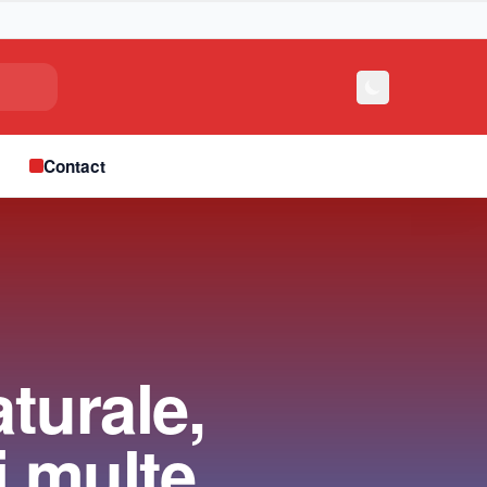
e
Contact
turale,
i multe