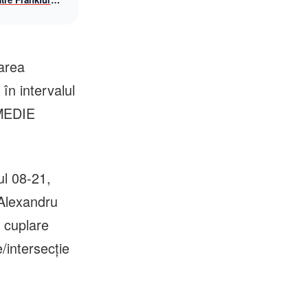
awings, din
area
în intervalul
MEDIE
ul 08-21,
 Alexandru
e cuplare
/intersecție