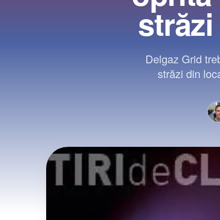
străzi
Delgaz Grid tre
străzi din loc