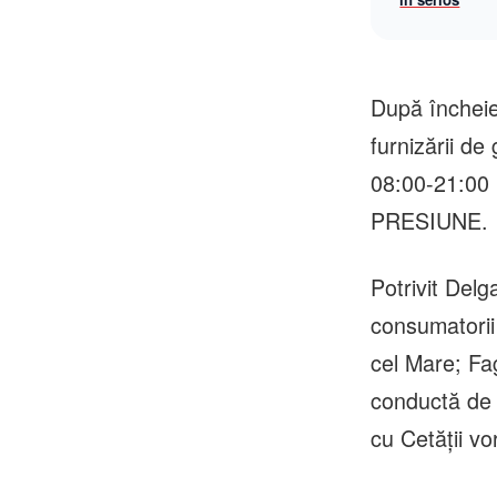
După închei
furnizării de
08:00-21:
PRESIUNE.
Potrivit Delg
consumatorii 
cel Mare; Fag
conductă de 
cu Cetății vo