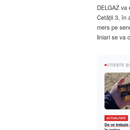
DELGAZ va ef
Cetății 3, î
mers pe sens
liniari se va c
CITEȘTE ȘI
ACTUALITATE
De ce trebuie
în serios