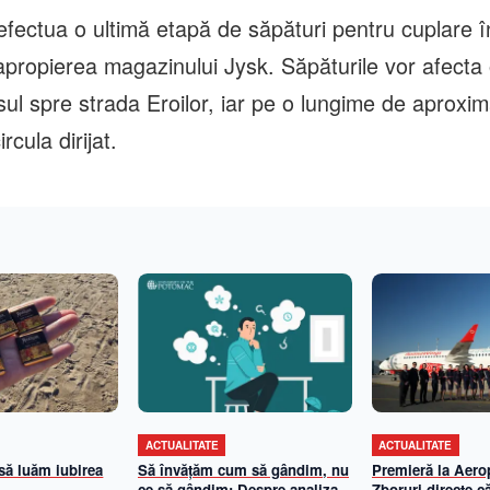
ectua o ultimă etapă de săpături pentru cuplare în
n apropierea magazinului Jysk. Săpăturile vor afect
ul spre strada Eroilor, iar pe o lungime de aproxim
ircula dirijat.
ACTUALITATE
ACTUALITATE
 să luăm iubirea
Să învățăm cum să gândim, nu
Premieră la Aerop
ce să gândim: Despre analiza
Zboruri directe că