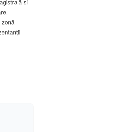
gistrală și
are.
a zonă
entanții