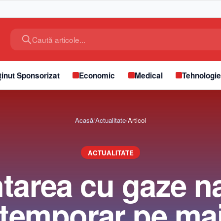
Caută articole...
inut Sponsorizat
Economic
Medical
Tehnologi
Acasă
/
Actualitate
/
Articol
ACTUALITATE
tarea cu gaze na
 temporar pe ma