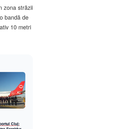
 zona străzii
a o bandă de
ativ 10 metri
ortul Cluj:
tre Frankfurt