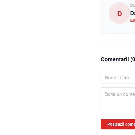
D
D
D
Ed
Comentarii (
Postează come