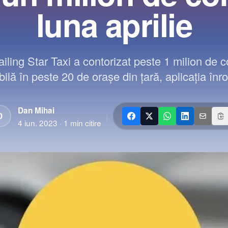
luna aprilie
ailing Star Taxi a contorizat peste 1 milion de c
ilă în peste 20 de orașe din țară, aplicația înr
Dan Mihai
|
D
4 iun. 2023
·
1
min citire