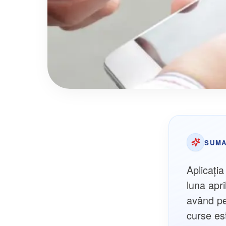
SUMA
Aplicația
luna apri
având pe
curse est