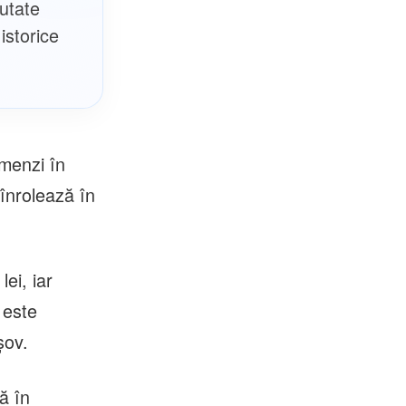
ăutate
istorice
omenzi în
 înrolează în
ei, iar
 este
șov.
ă în