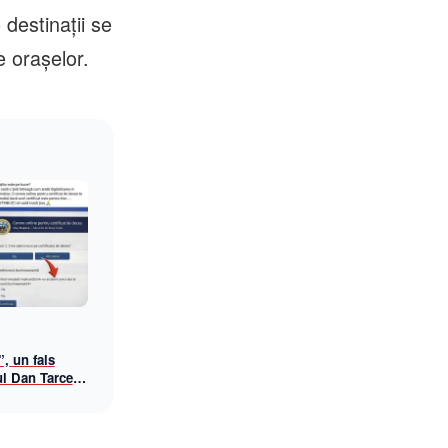
 destinații se
e orașelor.
”, un fals
ul Dan Tarcea
ke news bizar
ăria Cluj-