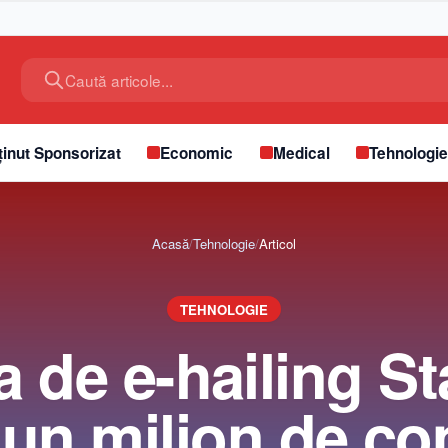
Caută articole...
inut Sponsorizat
Economic
Medical
Tehnologi
Acasă
/
Tehnologie
/
Articol
TEHNOLOGIE
a de e-hailing St
 un milion de co