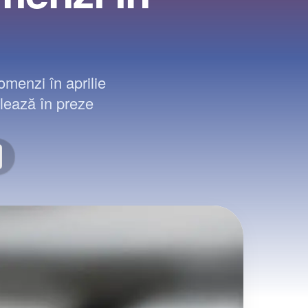
omenzi în aprilie
olează în preze