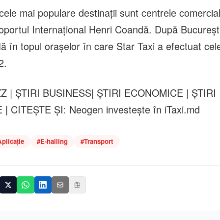
din energie solară”
cele mai populare destinații sunt centrele comercia
roportul Internațional Henri Coandă. După București,
ă în topul orașelor în care Star Taxi a efectuat cel
2.
 | ȘTIRI BUSINESS| ȘTIRI ECONOMICE | ȘTIRI
| CITEȘTE ȘI: Neogen investește în iTaxi.md
plicație
#
E-hailing
#
Transport