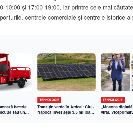
00-10:00 și 17:00-19:00, iar printre cele mai căutate
rturile, centrele comerciale și centrele istorice al
TEHNOLOGIE
TEHNOLOGIE
ontează bateria
Tranziție verde în Ardeal: Cluj-
„Moartea digitală
 scuter sau un
Napoca investește 3,5 milioane
viral: Viceprimar
ic?
de euro într-un parc fotovoltaic
demontează un fa
imens. Emil Boc: „50% din
care vizează Prim
iluminatul public va fi asigurat
Napoca