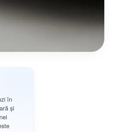
zi în
ară și
nei
este