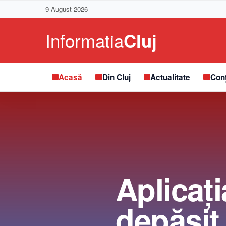
9 August 2026
Acasă
Din Cluj
Actualitate
Conț
Aplicați
depășit