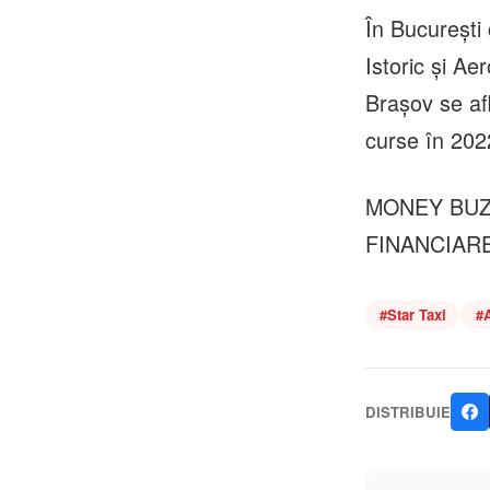
În București 
Istoric și Ae
Brașov se afl
curse în 202
MONEY BUZZ
FINANCIARE 
#
Star Taxi
#
A
DISTRIBUIE