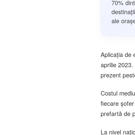
70% dintr
destinați
ale orașe
Aplicația de 
aprilie 2023.
prezent peste
Costul mediu 
fiecare șofer
prefartă de p
La nivel nați