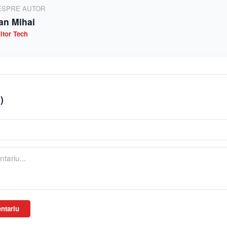
ESPRE AUTOR
an Mihai
itor Tech
0
)
ntariu