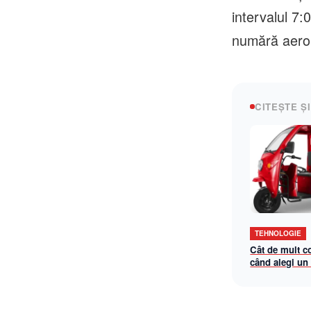
intervalul 7:
numără aeropo
CITEȘTE ȘI
TEHNOLOGIE
Cât de mult c
când alegi un
triciclu electr