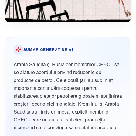
SUMAR GENERAT DE AI
Arabia Saudită şi Rusia cer membrilor OPEC+ să
se alăture acordului privind reducerile de
producţie de petrol. Cele două ţări au subliniat
importanţa continuării cooperării pentru
stabilizarea pieţelor petroliere globale şi sprijinirea
creşterii economiei mondiale. Kremlinul şi Arabia
Saudită au trimis un mesaj explicit membrilor
OPEC+ care nu au tăiat suficient producţia,
încercând să le convingă să se alăture acordului.