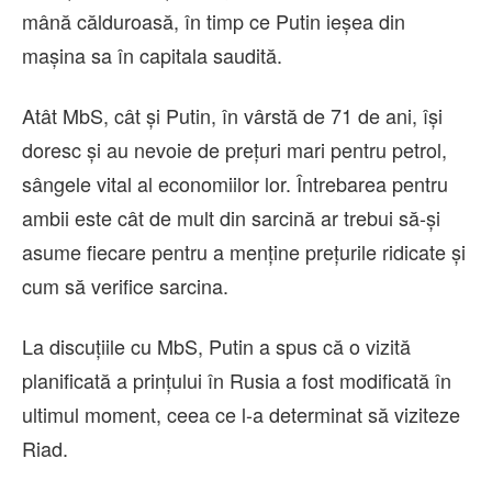
mână călduroasă, în timp ce Putin ieşea din
maşina sa în capitala saudită.
Atât MbS, cât şi Putin, în vârstă de 71 de ani, îşi
doresc şi au nevoie de preţuri mari pentru petrol,
sângele vital al economiilor lor. Întrebarea pentru
ambii este cât de mult din sarcină ar trebui să-şi
asume fiecare pentru a menţine preţurile ridicate şi
cum să verifice sarcina.
La discuţiile cu MbS, Putin a spus că o vizită
planificată a prinţului în Rusia a fost modificată în
ultimul moment, ceea ce l-a determinat să viziteze
Riad.