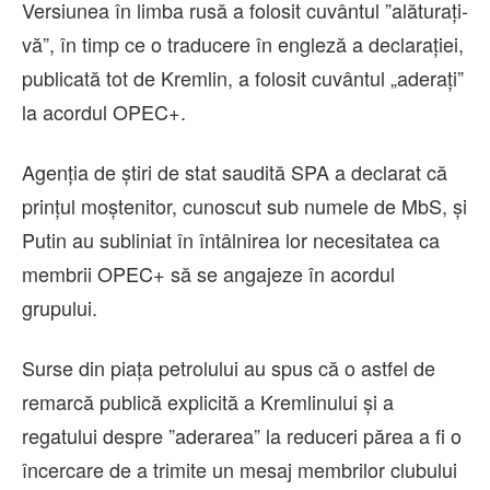
Versiunea în limba rusă a folosit cuvântul ”alăturaţi-
vă”, în timp ce o traducere în engleză a declaraţiei,
publicată tot de Kremlin, a folosit cuvântul „aderaţi”
la acordul OPEC+.
Agenţia de ştiri de stat saudită SPA a declarat că
prinţul moştenitor, cunoscut sub numele de MbS, şi
Putin au subliniat în întâlnirea lor necesitatea ca
membrii OPEC+ să se angajeze în acordul
grupului.
Surse din piaţa petrolului au spus că o astfel de
remarcă publică explicită a Kremlinului şi a
regatului despre ”aderarea” la reduceri părea a fi o
încercare de a trimite un mesaj membrilor clubului