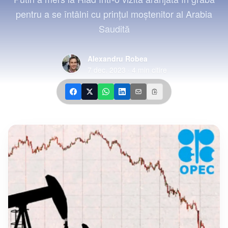
pentru a se întâlni cu prinţul moştenitor al Arabia
Saudită
Alexandru Robea
7 dec. 2023
·
4
min citire