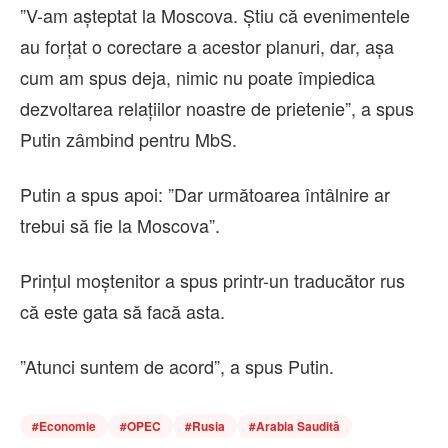
”V-am aşteptat la Moscova. Ştiu că evenimentele
au forţat o corectare a acestor planuri, dar, aşa
cum am spus deja, nimic nu poate împiedica
dezvoltarea relaţiilor noastre de prietenie”, a spus
Putin zâmbind pentru MbS.
Putin a spus apoi: ”Dar următoarea întâlnire ar
trebui să fie la Moscova”.
Prinţul moştenitor a spus printr-un traducător rus
că este gata să facă asta.
”Atunci suntem de acord”, a spus Putin.
#
Economie
#
OPEC
#
Rusia
#
Arabia Saudită