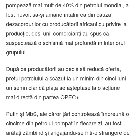
pompează mai mult de 40% din petrolul mondial, a
fost nevoit să-şi amâne întâlnirea din cauza
dezacordurilor cu producătorii africani cu privire la
producţie, deşi unii comercianţi au spus că
suspectează o schismă mai profundă în interiorul
grupului.
După ce producătorii au decis să reducă oferta,
preţul petrolului a scăzut la un minim din cinci luni
un semn clar că piaţa se aşteptase la o acţiune
mai directă din partea OPEC+.
Putin şi MbS, ale căror ţări controlează împreună o
cincime din petrolul pompat în fiecare zi, au fost
arătaţi zâmbind şi angajându-se într-o strângere de