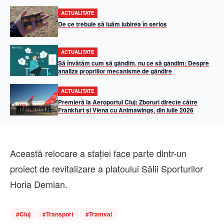
ACTUALITATE
De ce trebuie să luăm iubirea în serios
ACTUALITATE
Să învățăm cum să gândim, nu ce să gândim: Despre
analiza propriilor mecanisme de gândire
ACTUALITATE
Premieră la Aeroportul Cluj: Zboruri directe către
Frankfurt și Viena cu Animawings, din iulie 2026
Această relocare a stației face parte dintr-un
proiect de revitalizare a platoului Sălii Sporturilor
Horia Demian.
#
Cluj
#
Transport
#
Tramvai