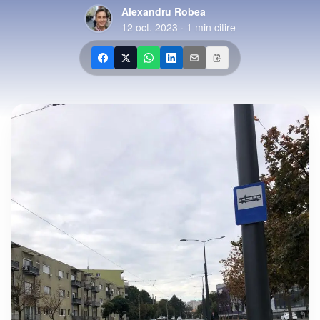
Alexandru Robea
12 oct. 2023
·
1
min citire