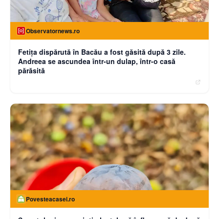
Observatornews.ro
Fetiţa dispărută în Bacău a fost găsită după 3 zile.
Andreea se ascundea într-un dulap, într-o casă
părăsită
Povesteacasei.ro