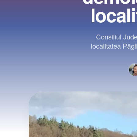
local
Consiliul Jud
localitatea Pâgl