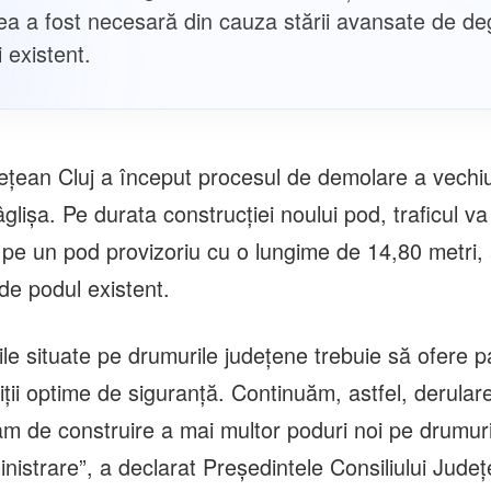
a a fost necesară din cauza stării avansate de d
 existent.
dețean Cluj a început procesul de demolare a vechiu
âglișa. Pe durata construcției noului pod, traficul va 
t pe un pod provizoriu cu o lungime de 14,80 metri,
de podul existent.
le situate pe drumurile județene trebuie să ofere pa
diții optime de siguranță. Continuăm, astfel, derular
m de construire a mai multor poduri noi pe drumuri
istrare”, a declarat Președintele Consiliului Județe