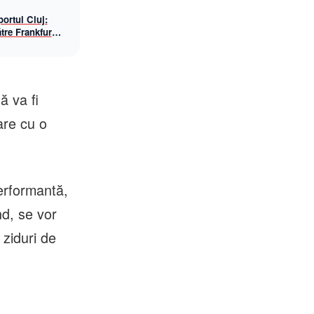
ortul Cluj:
tre Frankfurt
awings, din
ă va fi
are cu o
performantă,
nd, se vor
 ziduri de