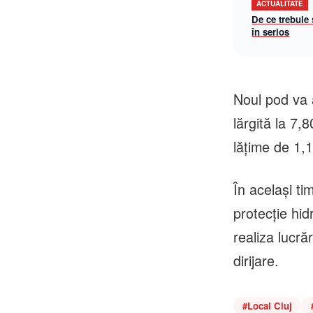
ACTUALITATE
De ce trebuie
în serios
Noul pod va 
lărgită la 7
lățime de 1,1
În același ti
protecție hid
realiza lucră
dirijare.
#
Local Cluj