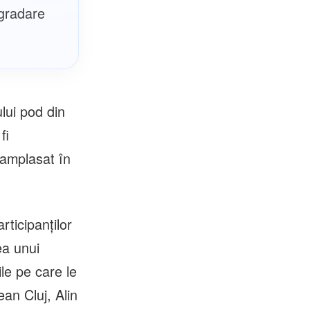
egradare
lui pod din
fi
 amplasat în
rticipanților
ea unui
le pe care le
an Cluj, Alin