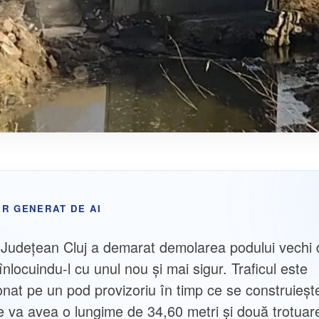
R GENERAT DE AI
l Județean Cluj a demarat demolarea podului vechi 
înlocuindu-l cu unul nou și mai sigur. Traficul este
ionat pe un pod provizoriu în timp ce se construieșt
e va avea o lungime de 34,60 metri și două trotuar