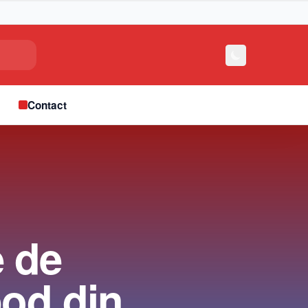
e
Contact
e de
pod din