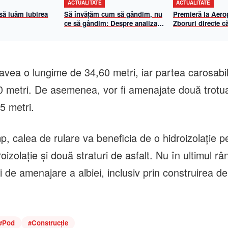
ACTUALITATE
ACTUALITATE
 să luăm iubirea
Să învățăm cum să gândim, nu
Premieră la Aerop
ce să gândim: Despre analiza
Zboruri directe că
propriilor mecanisme de
și Viena cu Anim
gândire
iulie 2026
avea o lungime de 34,60 metri, iar partea carosabil
,80 metri. De asemenea, vor fi amenajate două trotu
5 metri.
mp, calea de rulare va beneficia de o hidroizolație 
roizolație și două straturi de asfalt. Nu în ultimul râ
ri de amenajare a albiei, inclusiv prin construirea de
#
Pod
#
Construcție