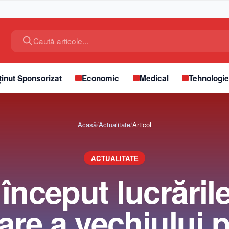
Caută articole...
inut Sponsorizat
Economic
Medical
Tehnologi
Acasă
/
Actualitate
/
Articol
ACTUALITATE
început lucrăril
re a vechiului 