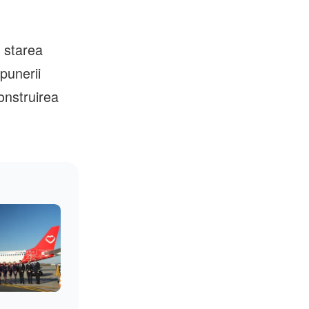
e starea
punerii
onstruirea