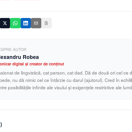
ESPRE AUTOR
lexandru Robea
onicar digital și creator de conținut
sionat de lingvistică, cat person, cat dad. Dă de două ori cel ce d
pede, nu dă nimic cel ce întârzie cu darul (ajutorul). Cred în echilib
ntre posibilitățile infinite ale visului și exigențele restrictive ale lumi
0
)