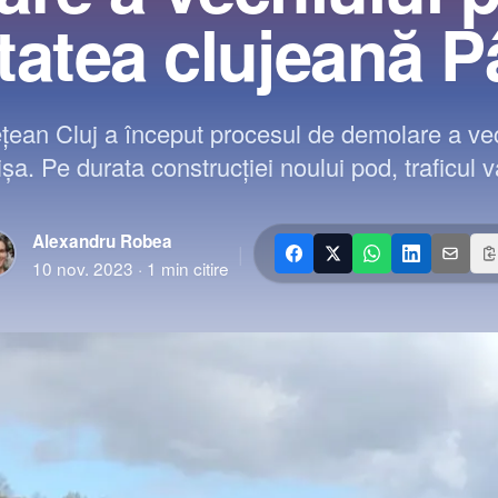
itatea clujeană P
ețean Cluj a început procesul de demolare a vec
ișa. Pe durata construcției noului pod, traficul va
Alexandru Robea
|
10 nov. 2023
·
1
min citire