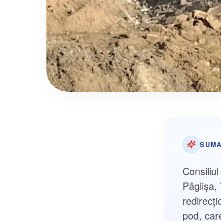
SUMA
Consiliu
Pâglișa, 
redirecț
pod, car