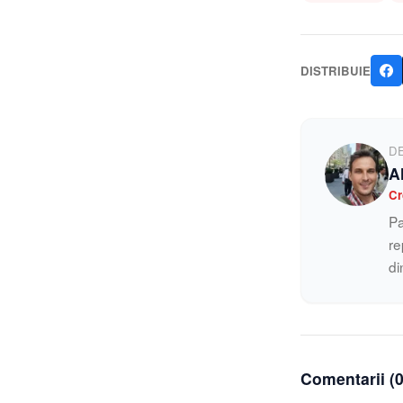
DISTRIBUIE
D
A
Cr
Pa
re
di
Comentarii (