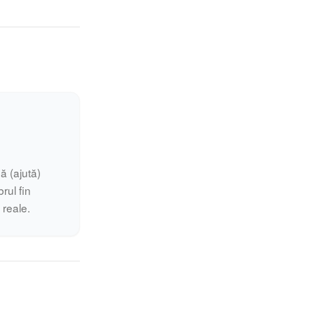
ă (ajută)
rul fin
i reale.