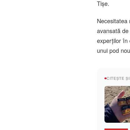
Tișe.
Necesitatea r
avansată de 
experților în
unui pod nou
CITEȘTE ȘI