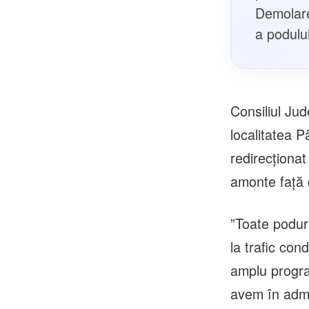
Demolare
a podului
Consiliul Ju
localitatea P
redirecționa
amonte față 
”Toate poduri
la trafic con
amplu progra
avem în admin