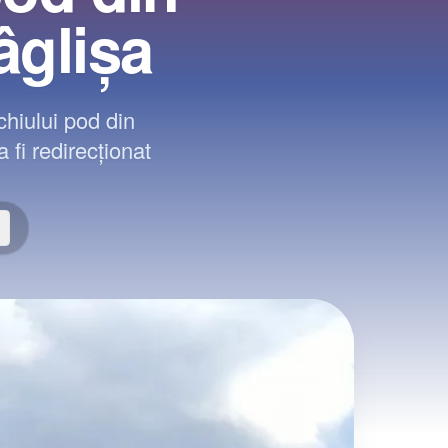
âglișa
hiului pod din
 fi redirecționat