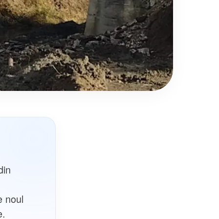
din
e noul
e.