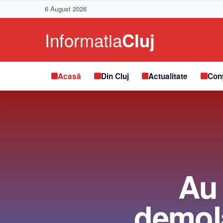
6 August 2026
Acasă
Din Cluj
Actualitate
Conț
Au 
demola