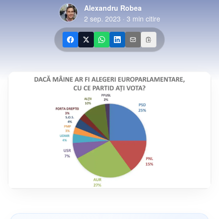
Alexandru Robea
2 sep. 2023
·
3
min citire