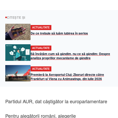
CITEȘTE ȘI
ACTUALITATE
De ce trebuie să luăm iubirea în serios
ACTUALITATE
Să învățăm cum să gândim, nu ce să gândim: Despre
analiza propriilor mecanisme de gândire
ACTUALITATE
Premieră la Aeroportul Cluj: Zboruri directe către
Frankfurt și Viena cu Animawings, din iulie 2026
Partidul AUR, dat câștigător la europarlamentare
Pentru alegătorii români, alegerile