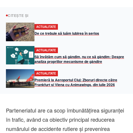
CITEȘTE ȘI
ACTUALITATE
De ce trebuie să luăm iubirea în serios
ACTUALITATE
Să învățăm cum să gândim, nu ce să gândim: Despre
analiza propriilor mecanisme de gândire
ACTUALITATE
Premieră la Aeroportul Cluj: Zboruri directe către
Frankfurt și Viena cu Animawings, din iulie 2026
Parteneriatul are ca scop îmbunătățirea siguranței
în trafic, având ca obiectiv principal reducerea
numărului de accidente rutiere și prevenirea