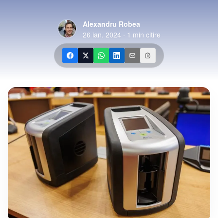
Alexandru Robea
26 ian. 2024
·
1
min citire