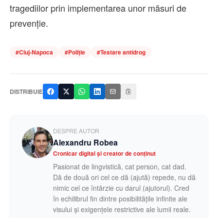
tragediilor prin implementarea unor măsuri de
prevenție.
#
Cluj-Napoca
#
Poliție
#
Testare antidrog
DISTRIBUIE
DESPRE AUTOR
Alexandru Robea
Cronicar digital și creator de conținut
Pasionat de lingvistică, cat person, cat dad.
Dă de două ori cel ce dă (ajută) repede, nu dă
nimic cel ce întârzie cu darul (ajutorul). Cred
în echilibrul fin dintre posibilitățile infinite ale
visului și exigențele restrictive ale lumii reale.