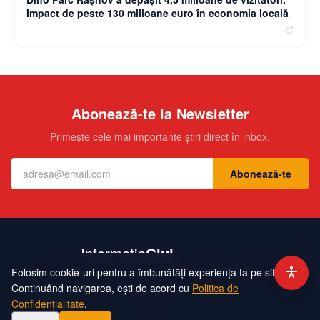
Impact de peste 130 milioane euro în economia locală
Abonează-te la Newsletter
Primește cele mai importante știri direct în inbox.
Abonează-te
Folosim cookie-uri pentru a îmbunătăți experiența ta pe site.
Contact
Echipa
Publicitate
Politică de Confidențialitate
Hartă Site
Continuând navigarea, ești de acord cu
Politica de
Confidențialitate
.
©
2026
InformatiaCluj. Toate drepturile rezervate.