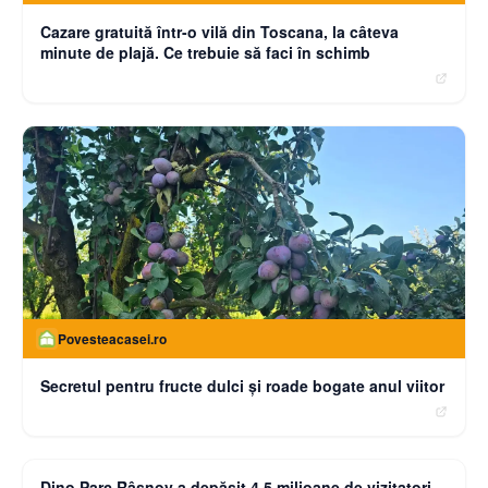
Cazare gratuită într-o vilă din Toscana, la câteva
minute de plajă. Ce trebuie să faci în schimb
Povesteacasei.ro
Secretul pentru fructe dulci și roade bogate anul viitor
moneybuzz.ro
Dino Parc Râșnov a depășit 4,5 milioane de vizitatori.