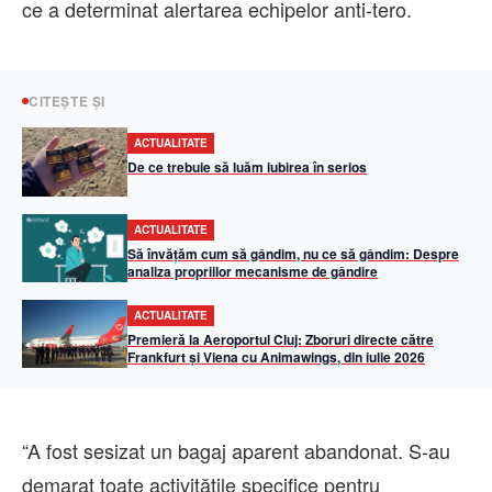
ce a determinat alertarea echipelor anti-tero.
CITEȘTE ȘI
ACTUALITATE
De ce trebuie să luăm iubirea în serios
ACTUALITATE
Să învățăm cum să gândim, nu ce să gândim: Despre
analiza propriilor mecanisme de gândire
ACTUALITATE
Premieră la Aeroportul Cluj: Zboruri directe către
Frankfurt și Viena cu Animawings, din iulie 2026
“A fost sesizat un bagaj aparent abandonat. S-au
demarat toate activitățile specifice pentru