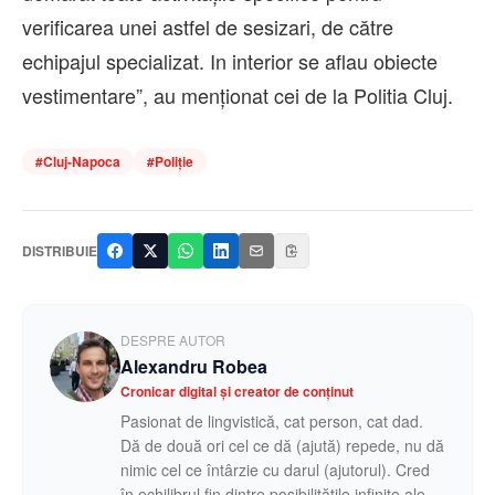
verificarea unei astfel de sesizari, de către
echipajul specializat. In interior se aflau obiecte
vestimentare”, au menționat cei de la Politia Cluj.
#
Cluj-Napoca
#
Poliție
DISTRIBUIE
DESPRE AUTOR
Alexandru Robea
Cronicar digital și creator de conținut
Pasionat de lingvistică, cat person, cat dad.
Dă de două ori cel ce dă (ajută) repede, nu dă
nimic cel ce întârzie cu darul (ajutorul). Cred
în echilibrul fin dintre posibilitățile infinite ale