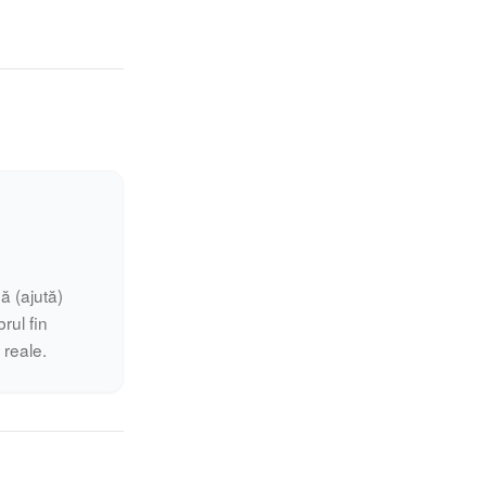
ă (ajută)
rul fin
i reale.