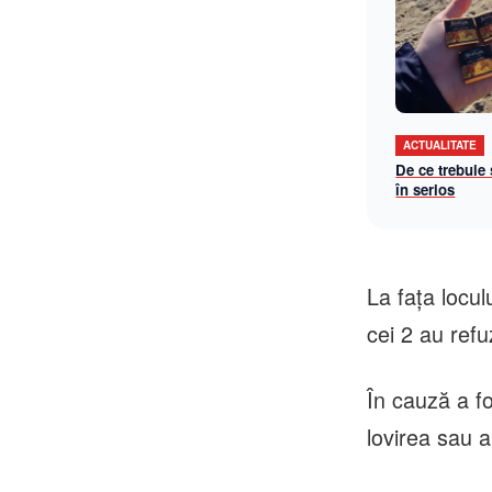
ACTUALITATE
De ce trebuie
în serios
La fața loculu
cei 2 au refuz
În cauză a fo
lovirea sau a