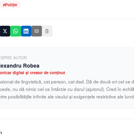
#
Poliție
ESPRE AUTOR
lexandru Robea
onicar digital și creator de conținut
sionat de lingvistică, cat person, cat dad. Dă de două ori cel ce d
pede, nu dă nimic cel ce întârzie cu darul (ajutorul). Cred în echilib
ntre posibilitățile infinite ale visului și exigențele restrictive ale lumi
0
)