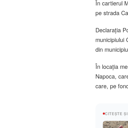
În cartierul 
pe strada Cal
Declarația Pol
municipiului 
din municipiu
În locația me
Napoca, care 
care, pe fond
CITEȘTE ȘI