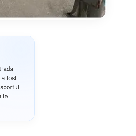
strada
 a fost
nsportul
alte