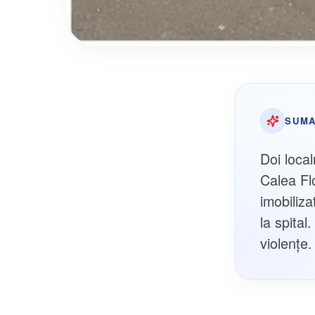
SUMA
Doi local
Calea Flo
imobiliza
la spital
violențe.