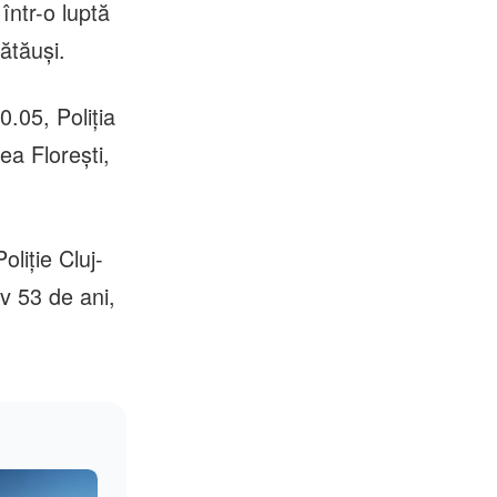
într-o luptă
bătăuși.
0.05, Poliția
ea Florești,
oliție Cluj-
iv 53 de ani,