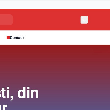
e
Contact
ti, din
ur