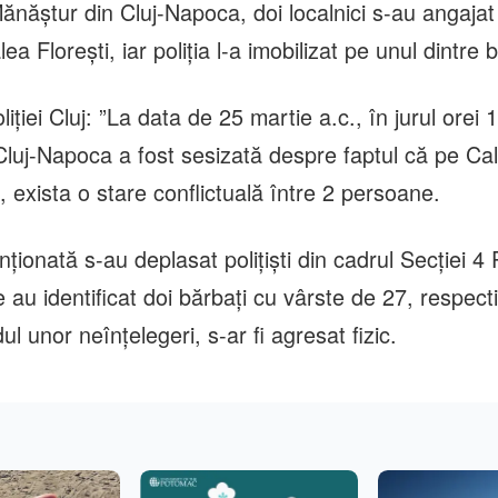
Mănăștur din Cluj-Napoca, doi localnici s-au angajat 
ea Florești, iar poliția l-a imobilizat pe unul dintre 
iției Cluj: ”La data de 25 martie a.c., în jurul orei 1
Cluj-Napoca a fost sesizată despre faptul că pe Cal
, exista o stare conflictuală între 2 persoane.
nționată s-au deplasat polițiști din cadrul Secției 4 P
au identificat doi bărbați cu vârste de 27, respect
ul unor neînțelegeri, s-ar fi agresat fizic.