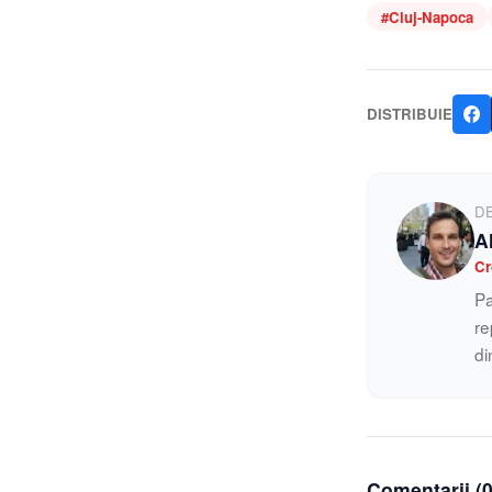
#
Cluj-Napoca
DISTRIBUIE
D
A
Cr
Pa
re
di
Comentarii (