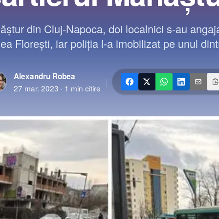
ăștur din Cluj-Napoca, doi localnici s-au angaja
a Florești, iar poliția l-a imobilizat pe unul din
Alexandru Robea
|
27 mar. 2023
·
1
min citire