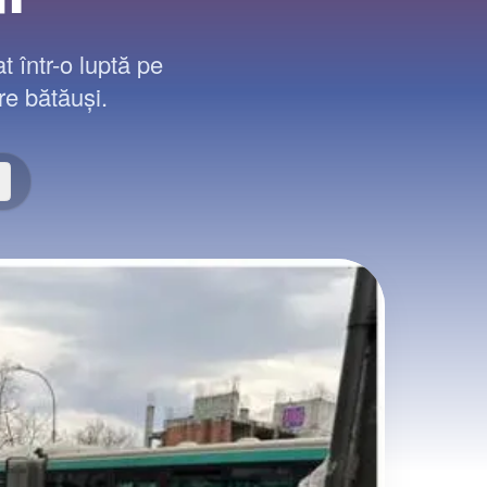
t într-o luptă pe
tre bătăuși.