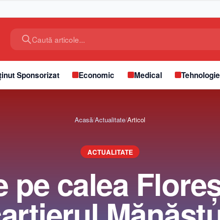
Caută articole...
inut Sponsorizat
Economic
Medical
Tehnologi
Acasă
/
Actualitate
/
Articol
ACTUALITATE
 pe calea Floreș
artierul Mănășt