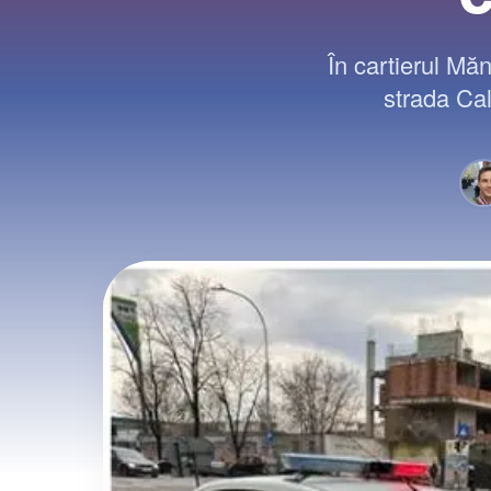
În cartierul Măn
strada Cale