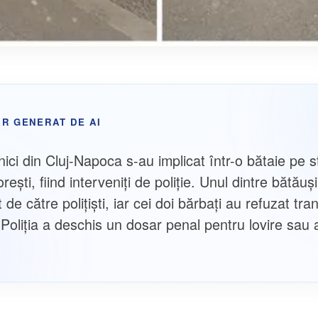
R GENERAT DE AI
nici din Cluj-Napoca s-au implicat într-o bătaie pe 
rești, fiind interveniți de poliție. Unul dintre bătăuși
t de către polițiști, iar cei doi bărbați au refuzat tra
. Poliția a deschis un dosar penal pentru lovire sau 