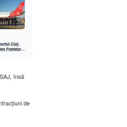
ortul Cluj:
tre Frankfurt
awings, din
l SAJ, însă
nfracțiuni de