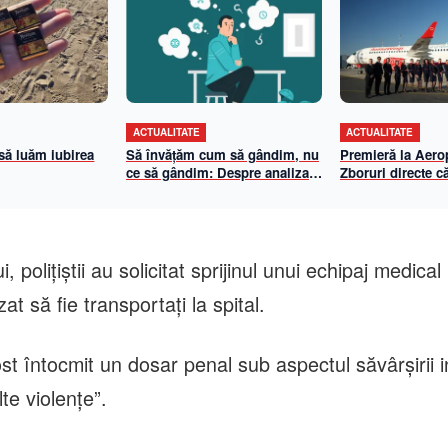
ACTUALITATE
ACTUALITATE
 să luăm iubirea
Să învățăm cum să gândim, nu
Premieră la Aerop
ce să gândim: Despre analiza
Zboruri directe că
propriilor mecanisme de
și Viena cu Anim
gândire
iulie 2026
i, polițiștii au solicitat sprijinul unui echipaj medica
at să fie transportați la spital.
st întocmit un dosar penal sub aspectul săvârșirii i
lte violențe”.