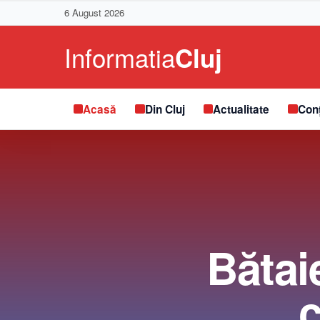
6 August 2026
Acasă
Din Cluj
Actualitate
Conț
Bătaie
c