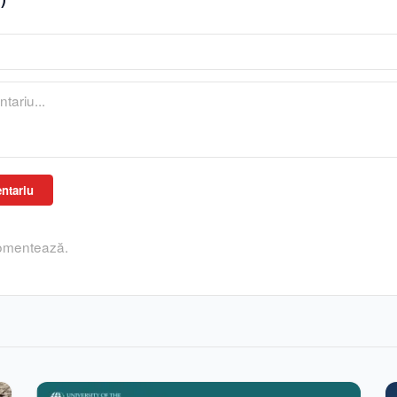
ntariu
comentează.