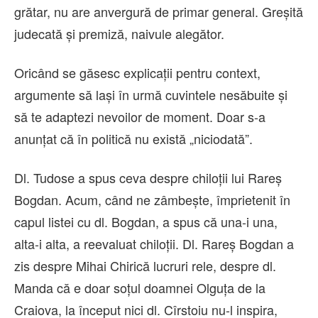
grătar, nu are anvergură de primar general. Greșită
judecată și premiză, naivule alegător.
Oricând se găsesc explicații pentru context,
argumente să lași în urmă cuvintele nesăbuite și
să te adaptezi nevoilor de moment. Doar s-a
anunțat că în politică nu există „niciodată”.
Dl. Tudose a spus ceva despre chiloții lui Rareș
Bogdan. Acum, când ne zâmbește, împrietenit în
capul listei cu dl. Bogdan, a spus că una-i una,
alta-i alta, a reevaluat chiloții. Dl. Rareș Bogdan a
zis despre Mihai Chirică lucruri rele, despre dl.
Manda că e doar soțul doamnei Olguța de la
Craiova, la început nici dl. Cîrstoiu nu-l inspira,