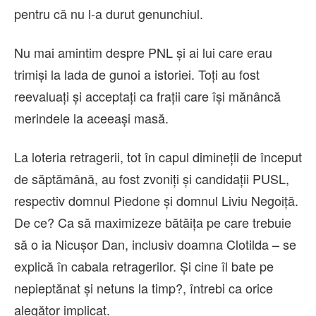
pentru că nu l-a durut genunchiul.
Nu mai amintim despre PNL și ai lui care erau
trimiși la lada de gunoi a istoriei. Toți au fost
reevaluați și acceptați ca frații care își mănâncă
merindele la aceeași masă.
La loteria retragerii, tot în capul dimineții de început
de săptămână, au fost zvoniți și candidații PUSL,
respectiv domnul Piedone și domnul Liviu Negoiță.
De ce? Ca să maximizeze bătăița pe care trebuie
să o ia Nicușor Dan, inclusiv doamna Clotilda – se
explică în cabala retragerilor. Și cine îl bate pe
nepieptănat și netuns la timp?, întrebi ca orice
alegător implicat.