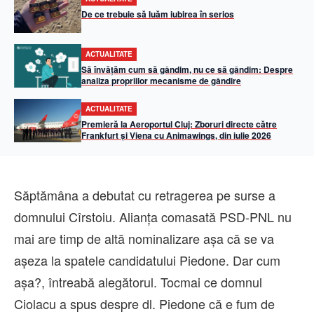
De ce trebuie să luăm iubirea în serios
ACTUALITATE
Să învățăm cum să gândim, nu ce să gândim: Despre
analiza propriilor mecanisme de gândire
ACTUALITATE
Premieră la Aeroportul Cluj: Zboruri directe către
Frankfurt și Viena cu Animawings, din iulie 2026
Săptămâna a debutat cu retragerea pe surse a
domnului Cîrstoiu. Alianța comasată PSD-PNL nu
mai are timp de altă nominalizare așa că se va
așeza la spatele candidatului Piedone. Dar cum
așa?, întreabă alegătorul. Tocmai ce domnul
Ciolacu a spus despre dl. Piedone că e fum de