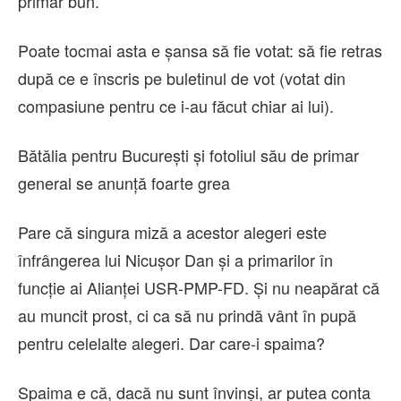
primar bun.
Poate tocmai asta e șansa să fie votat: să fie retras
după ce e înscris pe buletinul de vot (votat din
compasiune pentru ce i-au făcut chiar ai lui).
Bătălia pentru București și fotoliul său de primar
general se anunță foarte grea
Pare că singura miză a acestor alegeri este
înfrângerea lui Nicușor Dan și a primarilor în
funcție ai Alianței USR-PMP-FD. Și nu neapărat că
au muncit prost, ci ca să nu prindă vânt în pupă
pentru celelalte alegeri. Dar care-i spaima?
Spaima e că, dacă nu sunt învinși, ar putea conta