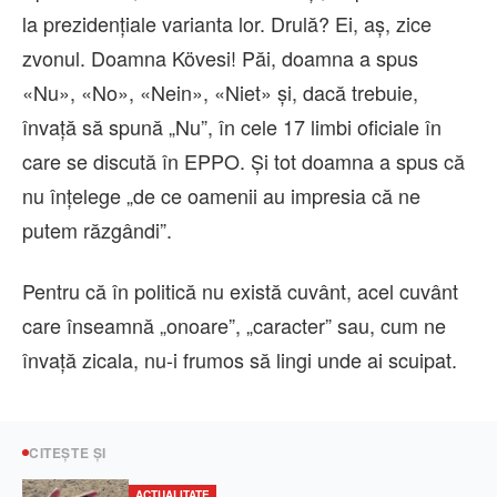
la prezidențiale varianta lor. Drulă? Ei, aș, zice
zvonul. Doamna Kövesi! Păi, doamna a spus
«Nu», «No», «Nein», «Niet» şi, dacă trebuie,
învață să spună „Nu”, în cele 17 limbi oficiale în
care se discută în EPPO. Și tot doamna a spus că
nu înțelege „de ce oamenii au impresia că ne
putem răzgândi”.
Pentru că în politică nu există cuvânt, acel cuvânt
care înseamnă „onoare”, „caracter” sau, cum ne
învaţă zicala, nu-i frumos să lingi unde ai scuipat.
CITEȘTE ȘI
ACTUALITATE