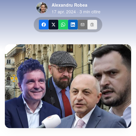
Alexandru Robea
17 apr. 2024
·
3
min citire