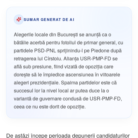
SUMAR GENERAT DE AI
Alegerile locale din București se anunță ca o
bătălie acerbă pentru fotoliul de primar general, cu
partidele PSD-PNL sprijinindu-l pe Piedone după
retragerea lui Cîrstoiu. Alianța USR-PMP-FD se
află sub presiune, fiind vizată de opoziția care
dorește să le împiedice ascensiunea în viitoarele
alegeri prezidențiale. Spaima partidelor este că
succesul lor la nivel local ar putea duce la o
variantă de guvernare condusă de USR-PMP-FD,
ceea ce nu este dorit de opoziție.
De astăzi începe perioada depunerii candidaturilor