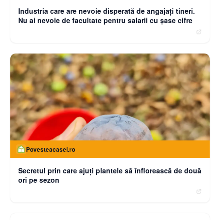
Industria care are nevoie disperată de angajaţi tineri.
Nu ai nevoie de facultate pentru salarii cu şase cifre
Povesteacasei.ro
Secretul prin care ajuți plantele să înflorească de două
ori pe sezon
moneybuzz.ro