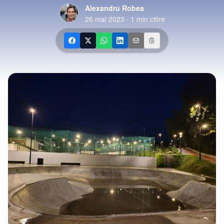
Alexandru Robea
26 mai 2023
·
1
min citire