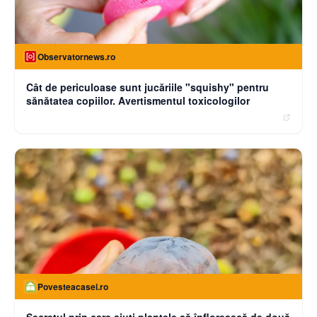
Observatornews.ro
Cât de periculoase sunt jucăriile "squishy" pentru
sănătatea copiilor. Avertismentul toxicologilor
Povesteacasei.ro