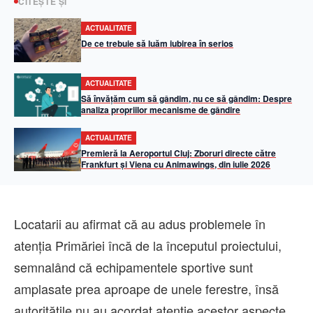
CITEȘTE ȘI
ACTUALITATE
De ce trebuie să luăm iubirea în serios
ACTUALITATE
Să învățăm cum să gândim, nu ce să gândim: Despre
analiza propriilor mecanisme de gândire
ACTUALITATE
Premieră la Aeroportul Cluj: Zboruri directe către
Frankfurt și Viena cu Animawings, din iulie 2026
Locatarii au afirmat că au adus problemele în
atenția Primăriei încă de la începutul proiectului,
semnalând că echipamentele sportive sunt
amplasate prea aproape de unele ferestre, însă
autoritățile nu au acordat atenție acestor aspecte.