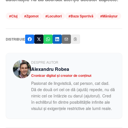
#
Cluj
#
Zgomot
#
Locuitori
#
Baza Sportivă
#
Mănăștur
DISTRIBUIE
DESPRE AUTOR
Alexandru Robea
Cronicar digital și creator de conținut
Pasionat de lingvistică, cat person, cat dad.
Dă de două ori cel ce dă (ajută) repede, nu dă
nimic cel ce întârzie cu darul (ajutorul). Cred
în echilibrul fin dintre posibilitățile infinite ale
visului și exigențele restrictive ale lumii reale.