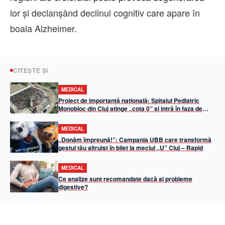
lor și declanșând declinul cognitiv care apare în
boala Alzheimer.
CITEȘTE ȘI
MEDICAL
Proiect de importanță națională: Spitalul Pediatric
Monobloc din Cluj atinge „cota 0” și intră în faza de
elevație
MEDICAL
„Donăm împreună!”: Campania UBB care transformă
gestul tău altruist în bilet la meciul „U” Cluj – Rapid
MEDICAL
Ce analize sunt recomandate dacă ai probleme
digestive?