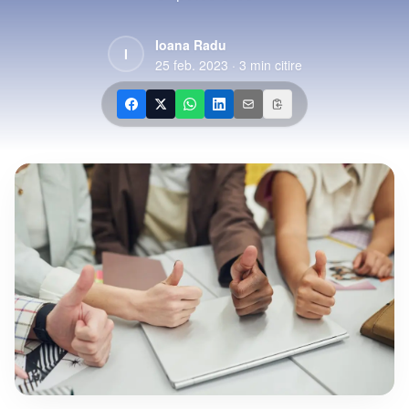
Ioana Radu
I
25 feb. 2023
·
3
min citire