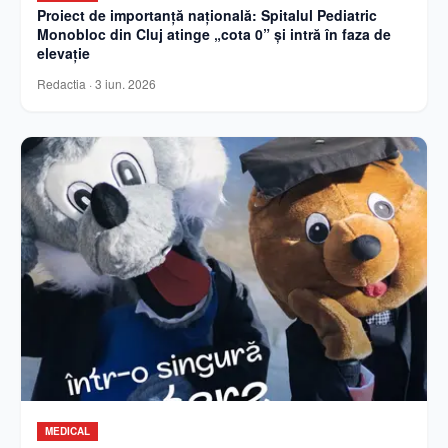
Proiect de importanță națională: Spitalul Pediatric
Monobloc din Cluj atinge „cota 0” și intră în faza de
elevație
Redactia
·
3 iun. 2026
MEDICAL