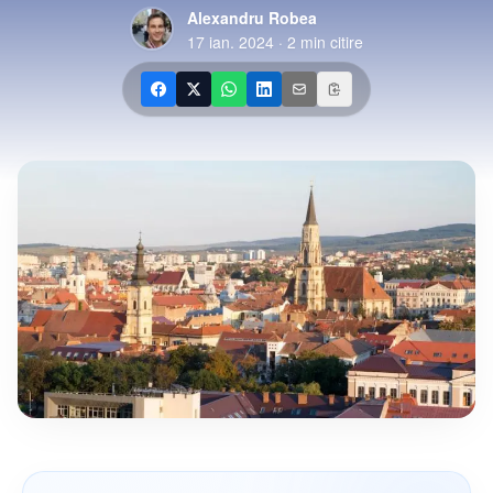
Alexandru Robea
17 ian. 2024
·
2
min citire