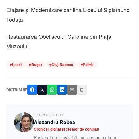
Etajare și Modernizare cantina Liceului Sigismund
Toduță
Restaurarea Obeliscului Carolina din Piața
Muzeului
#
Local
#
Buget
#
Cluj-Napoca
#
Politic
DISTRIBUIE
DESPRE AUTOR
Alexandru Robea
Cronicar digital și creator de conținut
Pasionat de lingvistică, cat person, cat dad.