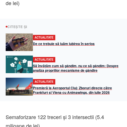
de lei)
CITEȘTE ȘI
ACTUALITATE
De ce trebuie să luăm iubirea în serios
ACTUALITATE
Să învățăm cum să gândim, nu ce să gândim: Despre
analiza propriilor mecanisme de gândire
ACTUALITATE
Premieră la Aeroportul Cluj: Zboruri directe către
Frankfurt și Viena cu Animawings, din iulie 2026
Semaforizare 122 treceri și 3 intersectii (5.4
milioane de lei)