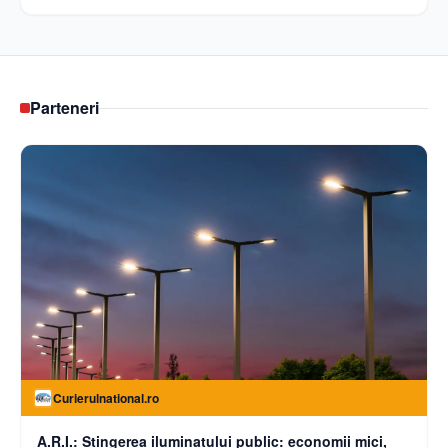
Parteneri
Curierulnational.ro
A.R.I.: Stingerea iluminatului public: economii mici,