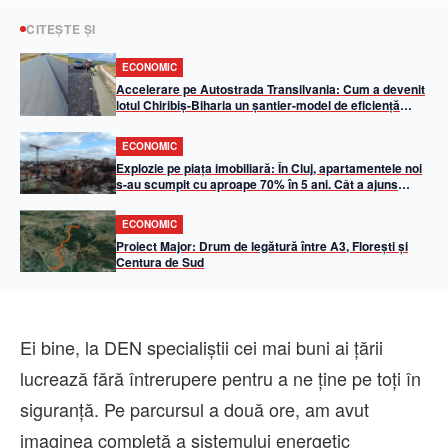
CITEȘTE ȘI
ECONOMIC
Accelerare pe Autostrada Transilvania: Cum a devenit
lotul Chiribiș-Biharia un șantier-model de eficiență
operațională în 2026
ECONOMIC
Explozie pe piața imobiliară: În Cluj, apartamentele noi
s-au scumpit cu aproape 70% în 5 ani. Cât a ajuns
metrul pătrat util
ECONOMIC
Proiect Major: Drum de legătură între A3, Florești și
Centura de Sud
Ei bine, la DEN specialiştii cei mai buni ai ţării
lucrează fără întrerupere pentru a ne ţine pe toţi în
siguranţă. Pe parcursul a două ore, am avut
imaginea completă a sistemului energetic