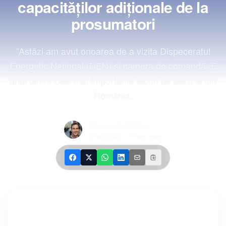
capacităţilor adiţionale de la
prosumatori
”Astăzi am avut onoarea de a vizita Dispeceratul
Energetic Naţional (DEN) şi camera de comandă. E
unul dintre cele mai importante locuri de decizie din
România,
Alexandru Robea
5 iul. 2023
·
1
min citire