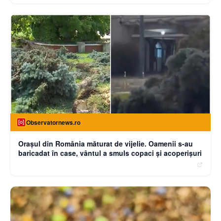
Observatornews.ro
Oraşul din România măturat de vijelie. Oamenii s-au
baricadat în case, vântul a smuls copaci şi acoperişuri