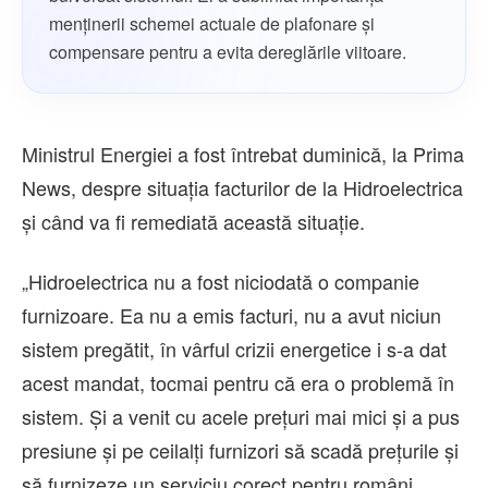
menținerii schemei actuale de plafonare și
compensare pentru a evita dereglările viitoare.
Ministrul Energiei a fost întrebat duminică, la Prima
News, despre situaţia facturilor de la Hidroelectrica
şi când va fi remediată această situaţie.
„Hidroelectrica nu a fost niciodată o companie
furnizoare. Ea nu a emis facturi, nu a avut niciun
sistem pregătit, în vârful crizii energetice i s-a dat
acest mandat, tocmai pentru că era o problemă în
sistem. Şi a venit cu acele preţuri mai mici şi a pus
presiune şi pe ceilalţi furnizori să scadă preţurile şi
să furnizeze un serviciu corect pentru români.