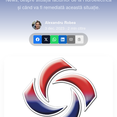
şi când va fi remediată această situaţie.
Alexandru Robea
3 dec. 2023
·
2
min citire