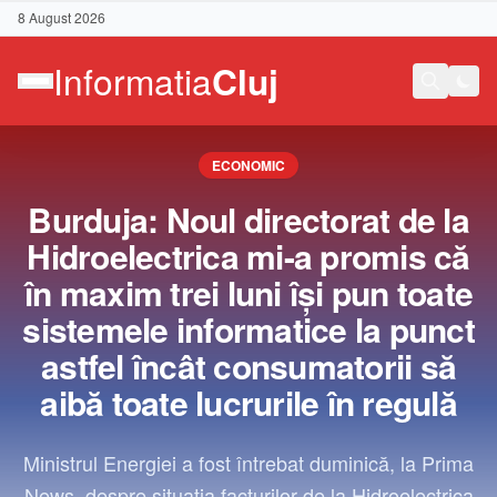
8 August 2026
ECONOMIC
Burduja: Noul directorat de la
Hidroelectrica mi-a promis că
în maxim trei luni îşi pun toate
sistemele informatice la punct
astfel încât consumatorii să
aibă toate lucrurile în regulă
Contact
Ministrul Energiei a fost întrebat duminică, la Prima
News, despre situaţia facturilor de la Hidroelectrica