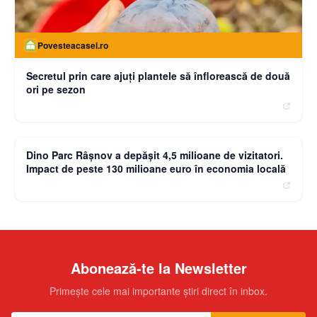
Povesteacasei.ro
Secretul prin care ajuți plantele să înflorească de două
ori pe sezon
moneybuzz.ro
Dino Parc Râșnov a depășit 4,5 milioane de vizitatori.
Impact de peste 130 milioane euro în economia locală
Abonează-te la Newsletter
Primește cele mai importante știri direct în inbox.