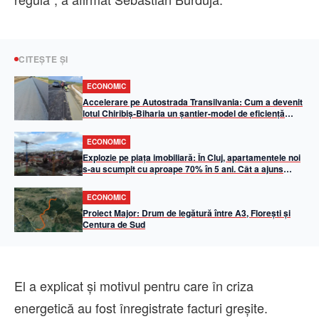
CITEȘTE ȘI
ECONOMIC
Accelerare pe Autostrada Transilvania: Cum a devenit
lotul Chiribiș-Biharia un șantier-model de eficiență
operațională în 2026
ECONOMIC
Explozie pe piața imobiliară: În Cluj, apartamentele noi
s-au scumpit cu aproape 70% în 5 ani. Cât a ajuns
metrul pătrat util
ECONOMIC
Proiect Major: Drum de legătură între A3, Florești și
Centura de Sud
El a explicat şi motivul pentru care în criza
energetică au fost înregistrate facturi greşite.