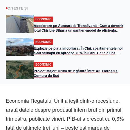
CITEȘTE ȘI
ECONOMIC
Accelerare pe Autostrada Transilvania: Cum a devenit
lotul Chiribiș-Biharia un șantier-model de eficiență
operațională în 2026
ECONOMIC
Explozie pe piața imobiliară: În Cluj, apartamentele noi
s-au scumpit cu aproape 70% în 5 ani. Cât a ajuns
metrul pătrat util
ECONOMIC
Proiect Major: Drum de legătură între A3, Florești și
Centura de Sud
Economia Regatului Unit a ieşit dintr-o recesiune,
arată datele despre produsul intern brut din primul
trimestru, publicate vineri. PIB-ul a crescut cu 0,6%
faţă de ultimele trei luni – peste estimarea de