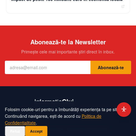
Abonează-te la Newsletter
Primește cele mai importante știri direct în inbox.
Abonează-te
Folosim cookie-uri pentru a îmbunătăți experiența ta pe site.
Contact
Echipa
Publicitate
Politică de Confidențialitate
Hartă Site
Continuând navigarea, ești de acord cu
Politica de
Confidențialitate
.
©
2026
InformatiaCluj. Toate drepturile rezervate.
Refuz
Accept