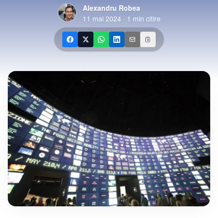
Alexandru Robea
11 mai 2024
·
1
min citire