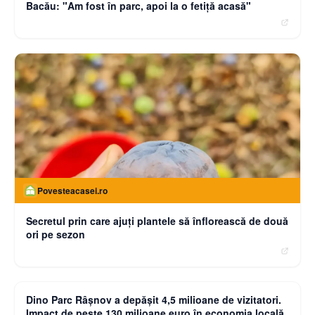
Bacău: "Am fost în parc, apoi la o fetiţă acasă"
Povesteacasei.ro
Secretul prin care ajuți plantele să înflorească de două
ori pe sezon
moneybuzz.ro
Dino Parc Râșnov a depășit 4,5 milioane de vizitatori.
Impact de peste 130 milioane euro în economia locală