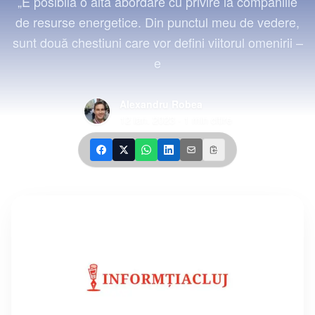
„E posibilă o altă abordare cu privire la companiile
de resurse energetice. Din punctul meu de vedere,
sunt două chestiuni care vor defini viitorul omenirii –
e
Alexandru Robea
12 ian. 2023
·
1
min citire