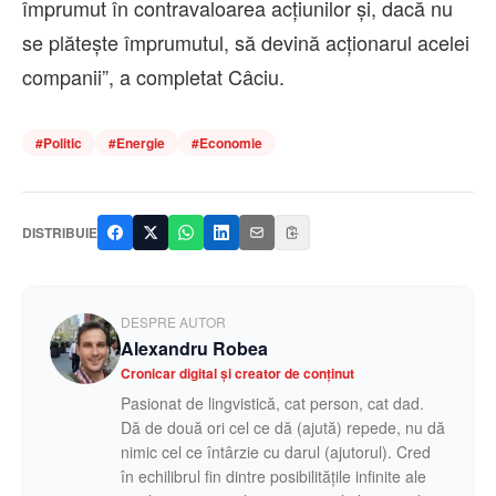
împrumut în contravaloarea acţiunilor şi, dacă nu
se plăteşte împrumutul, să devină acţionarul acelei
companii”, a completat Câciu.
#
Politic
#
Energie
#
Economie
DISTRIBUIE
DESPRE AUTOR
Alexandru Robea
Cronicar digital și creator de conținut
Pasionat de lingvistică, cat person, cat dad.
Dă de două ori cel ce dă (ajută) repede, nu dă
nimic cel ce întârzie cu darul (ajutorul). Cred
în echilibrul fin dintre posibilitățile infinite ale