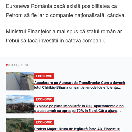
Euronews România dacă există posibilitatea ca
Petrom să fie iar o companie naţionalizată, cândva.
MInistrul Finanţelor a mai spus că statul român ar
trebui să facă investiţii în câteva companii.
CITEȘTE ȘI
ECONOMIC
Accelerare pe Autostrada Transilvania: Cum a devenit
lotul Chiribiș-Biharia un șantier-model de eficiență
operațională în 2026
ECONOMIC
Explozie pe piața imobiliară: În Cluj, apartamentele noi
s-au scumpit cu aproape 70% în 5 ani. Cât a ajuns
metrul pătrat util
ECONOMIC
Proiect Major: Drum de legătură între A3, Florești și