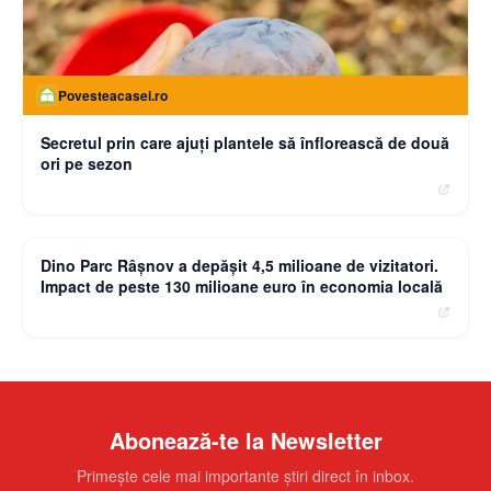
Povesteacasei.ro
Secretul prin care ajuți plantele să înflorească de două
ori pe sezon
moneybuzz.ro
Dino Parc Râșnov a depășit 4,5 milioane de vizitatori.
Impact de peste 130 milioane euro în economia locală
Abonează-te la Newsletter
Primește cele mai importante știri direct în inbox.