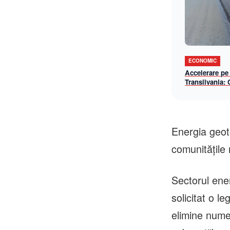
ECONOMIC
Accelerare pe
Transilvania:
lotul Chiribiș
șantier-model 
operațională î
Energia geot
comunităţile 
Sectorul ene
solicitat o l
elimine numer