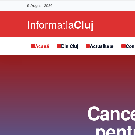
9 August 2026
Acasă
Din Cluj
Actualitate
Conț
Cance
pentr