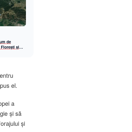
rum de
 Florești și
entru
pus el.
opei a
gie şi să
rajului şi