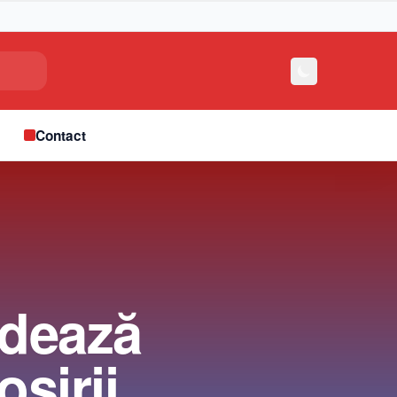
e
Contact
edează
osirii