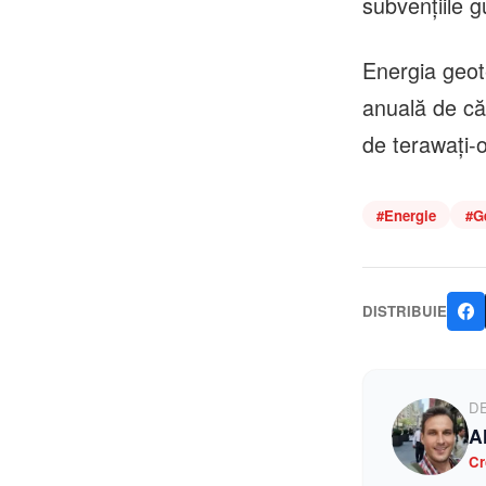
subvenţiile 
Energia geot
anuală de că
de terawaţi-o
#
Energie
#
G
DISTRIBUIE
D
A
Cr