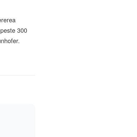
ererea
 peste 300
unhofer.