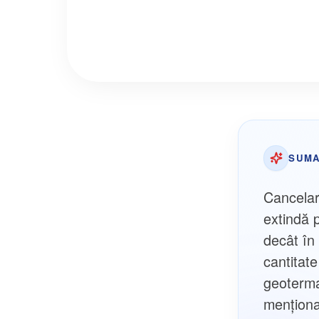
SUMA
Cancelar
extindă 
decât în
cantitate
geoterma
menționa