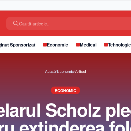
Caută articole...
inut Sponsorizat
Economic
Medical
Tehnologi
Acasă
/
Economic
/
Articol
ECONOMIC
larul Scholz pl
u extinderea fol