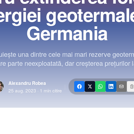
rgiei geotermal
Germania
eşte una dintre cele mai mari rezerve geoter
re parte neexploatată, dar creşterea preţurilor l
Alexandru Robea
|
25 aug. 2023
·
1
min citire