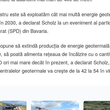
ostru este să exploatăm cât mai multă energie geo
în 2030, a declarat Scholz la un eveniment al parti
rat (SPD) din Bavaria.
propune să extindă producţia de energie geotermală 
, să poată alimenta reţeaua de încălzire cu o canti
0 ori mai mare decât în prezent, a declarat Schol
ntralelor geotermale va creşte de la 42 la 54 în vii