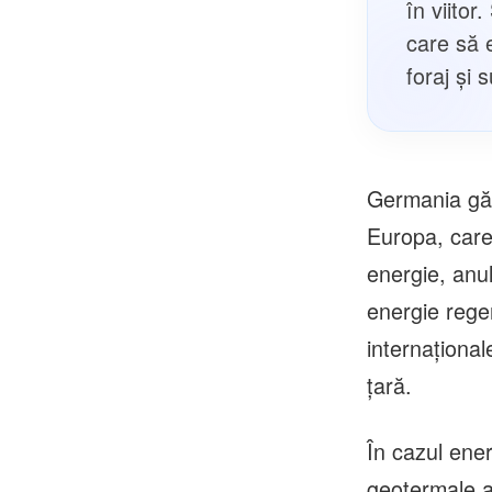
în viitor
care să e
foraj și
Germania găz
Europa, care 
energie, anu
energie regen
internaţional
ţară.
În cazul ene
geotermale a