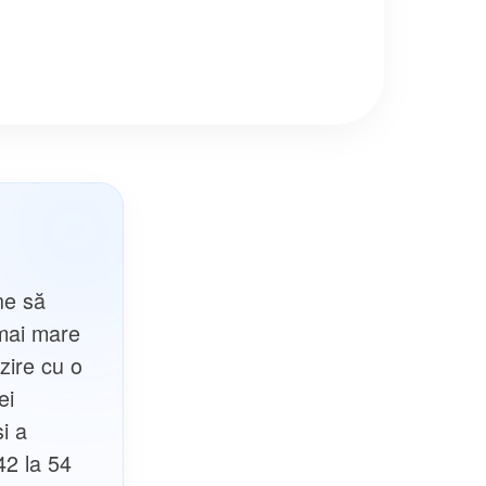
ne să
 mai mare
zire cu o
ei
i a
42 la 54