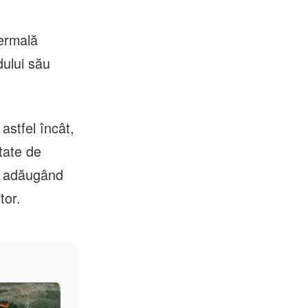
termală
dului său
astfel încât,
tate de
z, adăugând
tor.