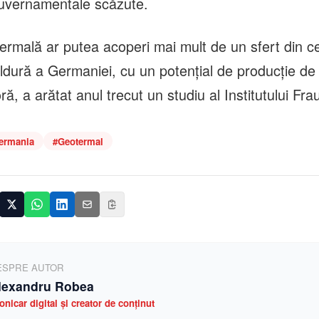
guvernamentale scăzute.
ermală ar putea acoperi mai mult de un sfert din c
ldură a Germaniei, cu un potenţial de producţie de
ră, a arătat anul trecut un studiu al Institutului Fra
ermania
#
Geotermal
ESPRE AUTOR
lexandru Robea
onicar digital și creator de conținut