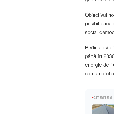
Obiectivul n
posibil până 
social-democ
Berlinul îşi 
până în 2030
energie de 1
că numărul ce
CITEȘTE ȘI