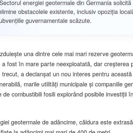
. Sectorul energiei geotermale din Germania solicită
limine obstacolele existente, inclusiv opoziția local
 subvențiile guvernamentale scăzute.
duieşte una dintre cele mai mari rezerve geoterma
a fost în mare parte neexploatată, dar creşterea pr
l trecut, a declanşat un nou interes pentru această
erabilă, marile utilităţi municipale şi companiile g
e de combustibili fosili explorând posibile investiţii 
rgiei geotermale de adâncime, căldura este extrasă
flate la adâncimi mai mari de 400 de metri.