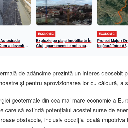
ECONOMIC
ECONOMIC
 Autostrada
Explozie pe piața imobiliară: În
Proiect Major: D
 Cum a devenit
Cluj, apartamentele noi s-au
legătură între A3,
-Biharia un
scumpit cu aproape 70% în 5
Centura de Sud
de eficiență
ani. Cât a ajuns metrul pătrat
n 2026
util
ermală de adâncime prezintă un interes deosebit p
noastre şi pentru aprovizionarea lor cu căldură, a s
rgiei geotermale din cea mai mare economie a Eur
ege care să extindă potenţialul acestei surse de ener
oase obstacole, inclusiv opoziţia locală împotriva fo