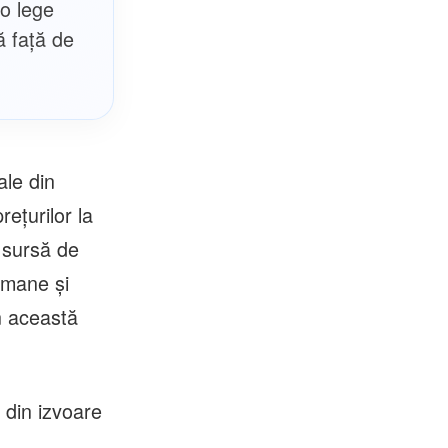
 o lege
ă față de
le din
eţurilor la
 sursă de
ermane şi
în această
 din izvoare