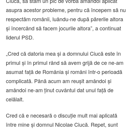
Ciucă, să stăm un pic de vorbă amândoi aplicat
asupra acestor probleme, pentru că începem să nu
respectăm românii, luându-ne după părerile altora
şi încercând să facem jocurile altora”, a continuat
liderul PSD.
„Cred că datoria mea şi a domnului Ciucă este în
primul şi în primul rând să avem grijă de ce ne-am
asumat faţă de România şi români într-o perioadă
complicată. Până acum am reuşit amândoi şi
amândoi ne-am ţinut cuvântul dat unul faţă de
celălalt.
Cred că e necesară o discuţie mult mai aplicată
între mine şi domnul Nicolae Ciucă. Repet, sunt