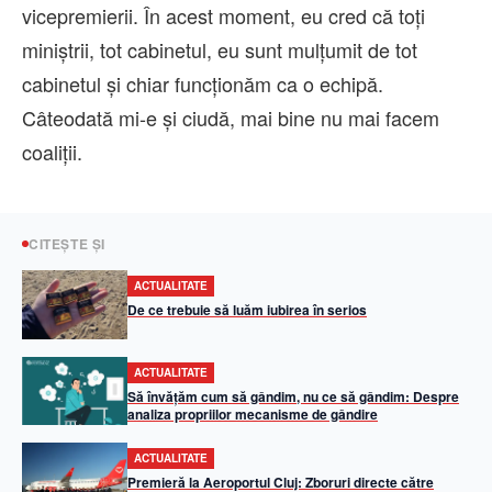
vicepremierii. În acest moment, eu cred că toţi
miniştrii, tot cabinetul, eu sunt mulţumit de tot
cabinetul şi chiar funcţionăm ca o echipă.
Câteodată mi-e şi ciudă, mai bine nu mai facem
coaliţii.
CITEȘTE ȘI
ACTUALITATE
De ce trebuie să luăm iubirea în serios
ACTUALITATE
Să învățăm cum să gândim, nu ce să gândim: Despre
analiza propriilor mecanisme de gândire
ACTUALITATE
Premieră la Aeroportul Cluj: Zboruri directe către