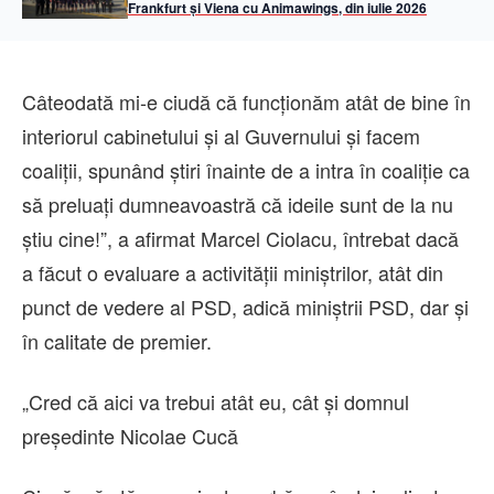
Frankfurt și Viena cu Animawings, din iulie 2026
Câteodată mi-e ciudă că funcţionăm atât de bine în
interiorul cabinetului şi al Guvernului şi facem
coaliţii, spunând ştiri înainte de a intra în coaliţie ca
să preluaţi dumneavoastră că ideile sunt de la nu
ştiu cine!”, a afirmat Marcel Ciolacu, întrebat dacă
a făcut o evaluare a activităţii miniştrilor, atât din
punct de vedere al PSD, adică miniştrii PSD, dar şi
în calitate de premier.
„Cred că aici va trebui atât eu, cât şi domnul
preşedinte Nicolae Cucă