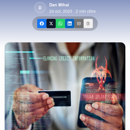
Dan Mihai
D
24 oct. 2023
·
2
min citire