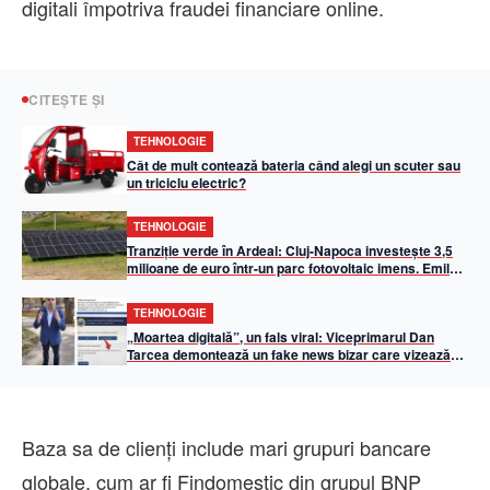
digitali împotriva fraudei financiare online.
CITEȘTE ȘI
TEHNOLOGIE
Cât de mult contează bateria când alegi un scuter sau
un triciclu electric?
TEHNOLOGIE
Tranziție verde în Ardeal: Cluj-Napoca investește 3,5
milioane de euro într-un parc fotovoltaic imens. Emil
Boc: „50% din iluminatul public va fi asigurat din
energie solară”
TEHNOLOGIE
„Moartea digitală”, un fals viral: Viceprimarul Dan
Tarcea demontează un fake news bizar care vizează
Primăria Cluj-Napoca
Baza sa de clienți include mari grupuri bancare
globale, cum ar fi Findomestic din grupul BNP