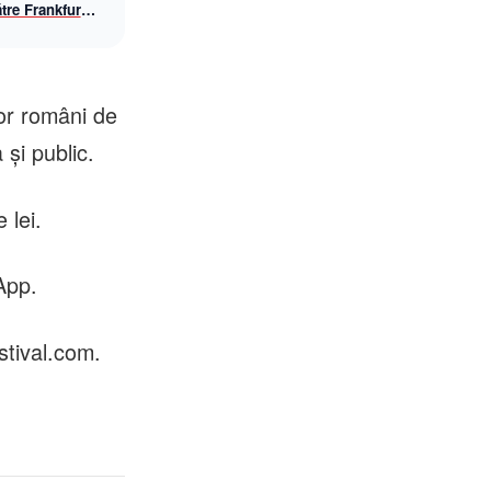
tre Frankfurt
awings, din
lor români de
 și public.
 lei.
App.
stival.com.