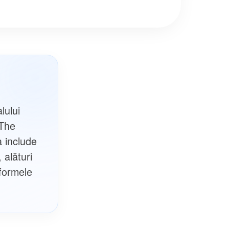
lului
„The
a include
alături
tformele