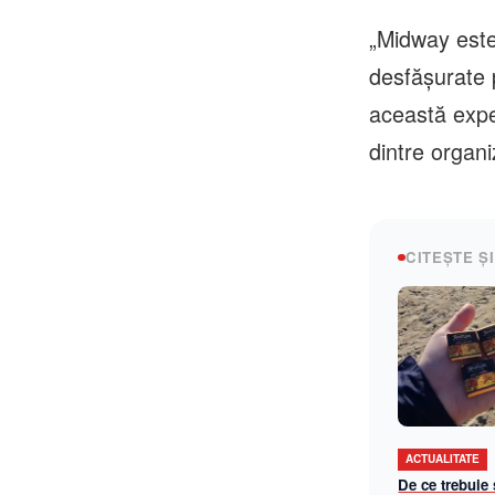
„Midway este 
desfășurate 
această expe
dintre organi
CITEȘTE ȘI
ACTUALITATE
De ce trebuie