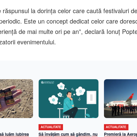
răspunsul la dorința celor care caută festivaluri de
periodic. Este un concept dedicat celor care doresc
riență de mai multe ori pe an”, declară Ionuț Popt
zatorii evenimentului.
ACTUALITATE
ACTUALITATE
 să luăm iubirea
Să învățăm cum să gândim, nu
Premieră la Aerop