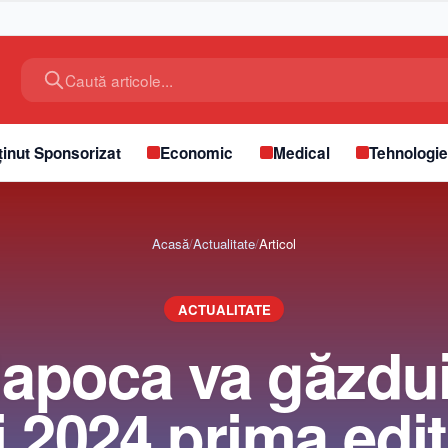
Caută articole...
inut Sponsorizat
Economic
Medical
Tehnologi
Acasă
/
Actualitate
/
Articol
ACTUALITATE
Napoca va găzdui
 2024 prima ediț