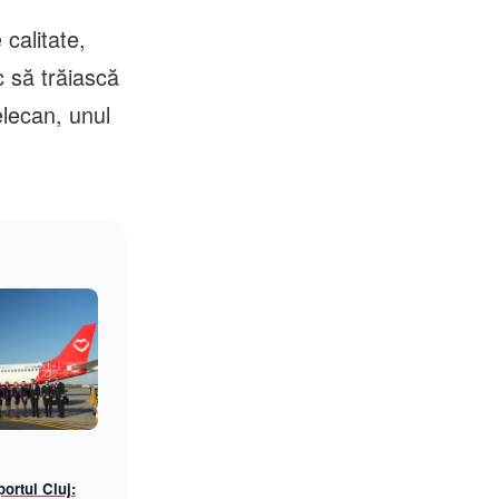
 calitate,
 să trăiască
elecan, unul
ortul Cluj: