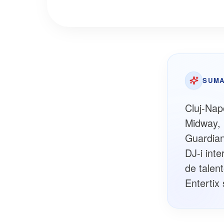
SUMA
Cluj-Nap
Midway, 
Guardian
DJ-i int
de talent
Entertix