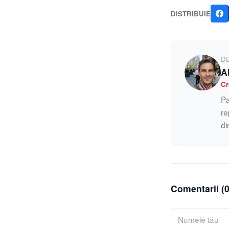
DISTRIBUIE
D
A
Cr
Pa
re
di
Comentarii (