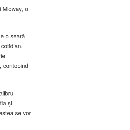
i Midway, o
te o seară
cotidian.
rie
, contopind
alibru
la și
estea se vor