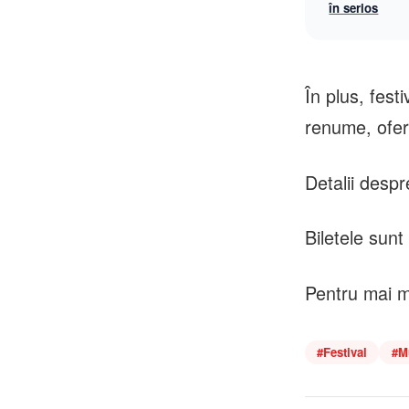
în serios
În plus, fest
renume, oferi
Detalii despr
Biletele sunt
Pentru mai mu
#
Festival
#
M