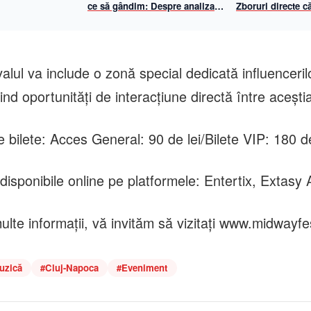
ce să gândim: Despre analiza
Zboruri directe că
propriilor mecanisme de
și Viena cu Anim
gândire
iulie 2026
ivalul va include o zonă special dedicată influenceri
nd oportunități de interacțiune directă între aceștia
e bilete: Acces General: 90 de lei/Bilete VIP: 180 de
 disponibile online pe platformele: Entertix, Extasy 
lte informații, vă invităm să vizitați www.midwayfe
uzică
#
Cluj-Napoca
#
Eveniment