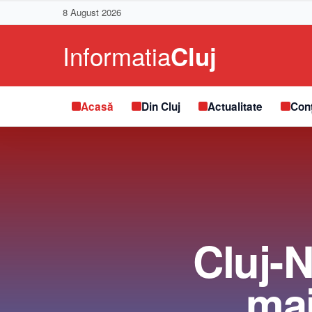
8 August 2026
Acasă
Din Cluj
Actualitate
Conț
Cluj-
mai