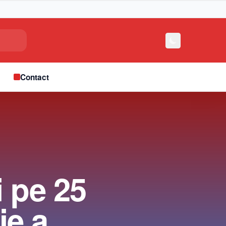
e
Contact
 pe 25
ie a