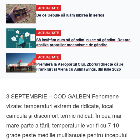
ACTUALITATE
De ce trebuie să luăm iubirea în serios
ACTUALITATE
Să învățăm cum să gândim, nu ce să gândim: Despre
analiza propriilor mecanisme de gândire
ACTUALITATE
Premieră la Aeroportul Cluj: Zboruri directe către
Frankfurt și Viena cu Animawings, din iulie 2026
3 SEPTEMBRIE – COD GALBEN Fenomene
vizate: temperaturi extrem de ridicate, local
caniculă și disconfort termic ridicat. În cea mai
mare parte a țării, temperaturile vor fi cu 7-10
grade peste mediile multianuale pentru începutul