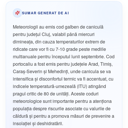
SUMAR GENERAT DE AI
Meteorologii au emis cod galben de caniculă
pentru județul Cluj, valabil până miercuri
dimineața, din cauza temperaturilor extrem de
ridicate care vor fi cu 7-10 grade peste mediile
multianuale pentru începutul lunii septembrie. Cod
portocaliu a fost emis pentru județele Arad, Timiș,
Caraș-Severin și Mehedinți, unde canicula se va
intensifica și disconfortul termic va fi accentuat, cu
indicele temperatură-umezeală (ITU) atingând
pragul critic de 80 de unități. Aceste coduri
meteorologice sunt importante pentru a atenționa
populația despre riscurile asociate cu valurile de
căldură și pentru a promova măsuri de prevenire a
insolației și deshidratării.