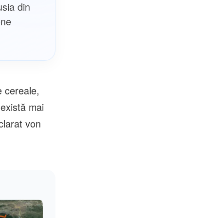
usia din
ene
e cereale,
 există mai
clarat von