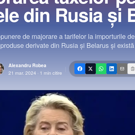
ele din Rusia şi 
punere de majorare a tarifelor la importurile d
produse derivate din Rusia şi Belarus şi exist
Alexandru Robea
|
21 mar. 2024
·
1
min citire