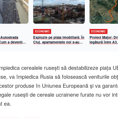
ECONOMIC
ECONOMIC
 Autostrada
Explozie pe piața imobiliară: În
Proiect Major: D
 Cum a devenit
Cluj, apartamentele noi s-au
legătură între A3,
-Biharia un
scumpit cu aproape 70% în 5
Centura de Sud
de eficiență
ani. Cât a ajuns metrul pătrat
n 2026
util
mpiedica cerealele ruseşti să destabilizeze piaţa U
se, va împiedica Rusia să folosească veniturile obţ
acestor produse în Uniunea Europeană şi va garant
legale ruseşti de cereale ucrainene furate nu vor int
t ea.