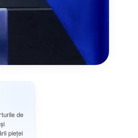
turile de
și
ii pieței