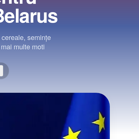
Belarus
e cereale, seminţe
ă mai multe moti