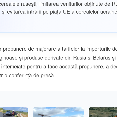
erealele rusești, limitarea veniturilor obținute de R
 și evitarea intrării pe piața UE a cerealelor ucrain
 propunere de majorare a tarifelor la importurile d
ginoase şi produse derivate din Rusia şi Belarus şi
 întemeiate pentru a face această propunere, a de
tr-o conferinţă de presă.