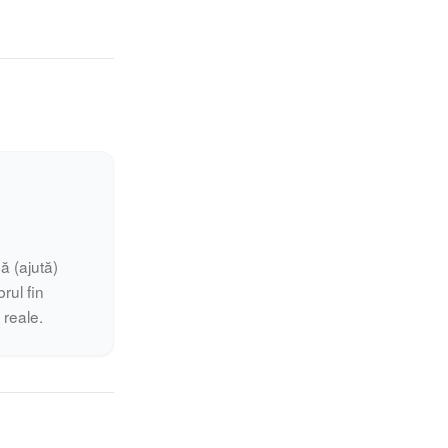
ă (ajută)
rul fin
i reale.