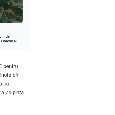
rum de
 Florești și
E pentru
inute din
a că
ra pe piaţa