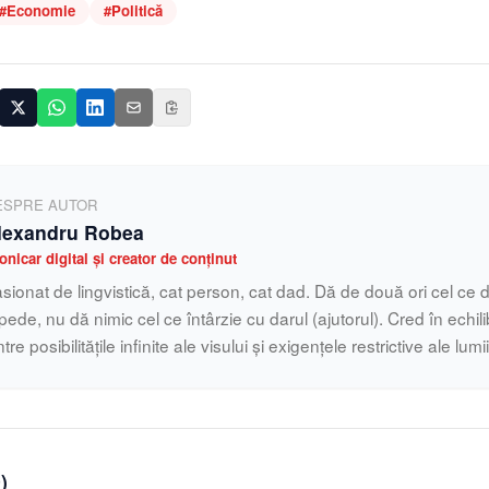
#
Economie
#
Politică
ESPRE AUTOR
lexandru Robea
onicar digital și creator de conținut
sionat de lingvistică, cat person, cat dad. Dă de două ori cel ce d
pede, nu dă nimic cel ce întârzie cu darul (ajutorul). Cred în echilib
ntre posibilitățile infinite ale visului și exigențele restrictive ale lumi
0
)