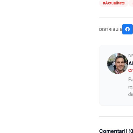
#
Actualitate
DISTRIBUIE
D
A
Cr
Pa
re
di
Comentarii (