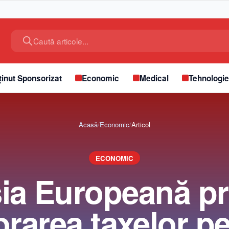
Caută articole...
inut Sponsorizat
Economic
Medical
Tehnologi
Acasă
/
Economic
/
Articol
ECONOMIC
ia Europeană p
rarea taxelor p