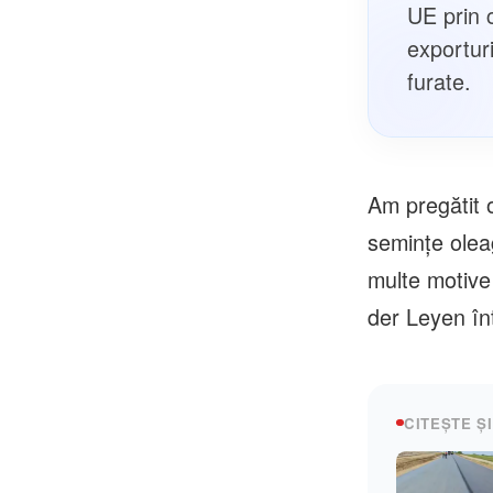
UE prin c
exporturi
furate.
Am pregătit o
seminţe olea
multe motive
der Leyen în
CITEȘTE ȘI