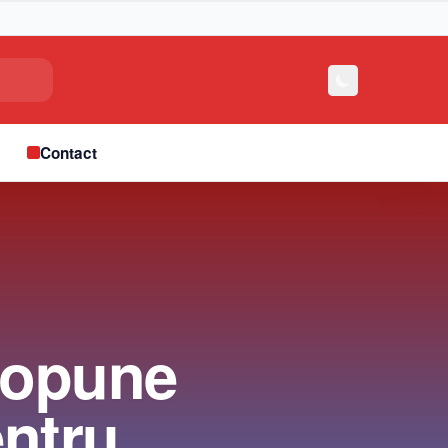
e
Contact
ropune
entru