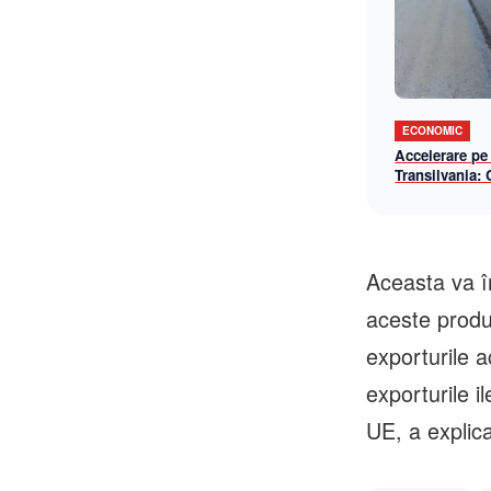
ECONOMIC
Accelerare pe
Transilvania:
lotul Chiribiș
șantier-model 
operațională î
Aceasta va î
aceste produ
exporturile 
exporturile i
UE, a explica