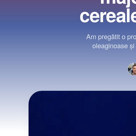
cereal
Am pregătit o pro
oleaginoase şi 