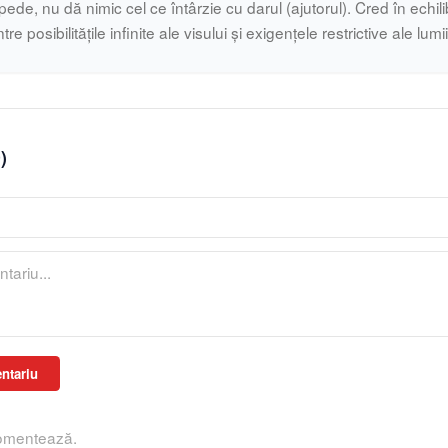
pede, nu dă nimic cel ce întârzie cu darul (ajutorul). Cred în echilib
ntre posibilitățile infinite ale visului și exigențele restrictive ale lumi
0
)
ntariu
comentează.