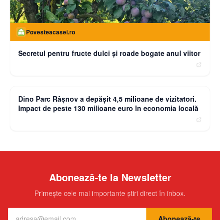
Povesteacasei.ro
Secretul pentru fructe dulci și roade bogate anul viitor
moneybuzz.ro
Dino Parc Râșnov a depășit 4,5 milioane de vizitatori.
Impact de peste 130 milioane euro în economia locală
Abonează-te la Newsletter
Primește cele mai importante știri direct în inbox.
Abonează-te