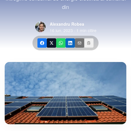
din
Alexandru Robea
16 iun. 2023
·
1
min citire