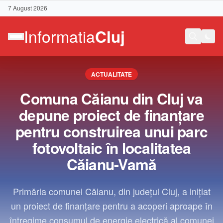
7 August 2026
ACTUALITATE
Comuna Căianu din Cluj va
depune proiect de finanțare
pentru construirea unui parc
fotovoltaic în localitatea
Căianu-Vamă
Primăria comunei Căianu, din județul Cluj, a inițiat
un proiect de finanțare pentru a acoperi aproape în
Contact
întregime consumul de energie electrică al comunei