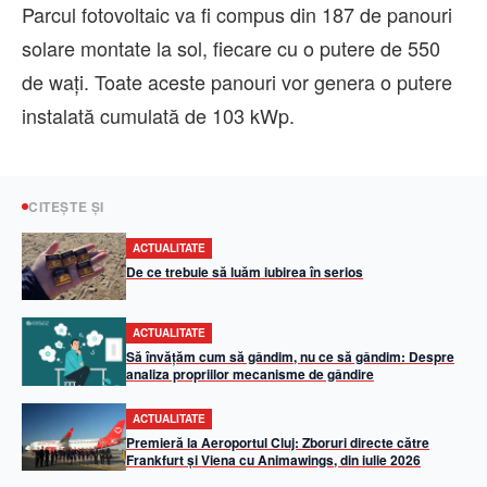
Parcul fotovoltaic va fi compus din 187 de panouri
solare montate la sol, fiecare cu o putere de 550
de wați. Toate aceste panouri vor genera o putere
instalată cumulată de 103 kWp.
CITEȘTE ȘI
ACTUALITATE
De ce trebuie să luăm iubirea în serios
ACTUALITATE
Să învățăm cum să gândim, nu ce să gândim: Despre
analiza propriilor mecanisme de gândire
ACTUALITATE
Premieră la Aeroportul Cluj: Zboruri directe către
Frankfurt și Viena cu Animawings, din iulie 2026