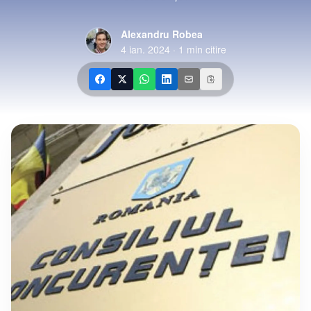
Alexandru Robea
4 ian. 2024
·
1
min citire