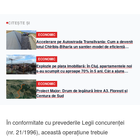
CITEȘTE ȘI
ECONOMIC
Accelerare pe Autostrada Transilvania: Cum a devenit
lotul Chiribiș-Biharia un șantier-model de eficiență
operațională în 2026
ECONOMIC
Explozie pe piața imobiliară: În Cluj, apartamentele noi
s-au scumpit cu aproape 70% în 5 ani. Cât a ajuns
metrul pătrat util
ECONOMIC
Proiect Major: Drum de legătură între A3, Florești și
Centura de Sud
În conformitate cu prevederile Legii concurenţei
(nr. 21/1996), această operaţiune trebuie