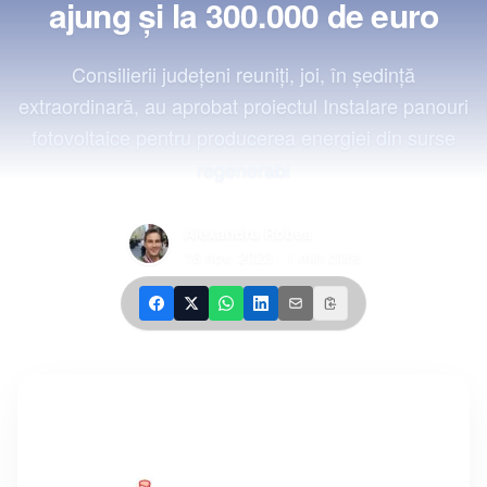
ajung şi la 300.000 de euro
Consilierii judeţeni reuniţi, joi, în şedinţă
extraordinară, au aprobat proiectul Instalare panouri
fotovoltaice pentru producerea energiei din surse
regenerabi
Alexandru Robea
16 nov. 2023
·
1
min citire