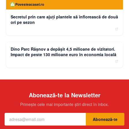
Povesteacasei.ro
Secretul prin care ajuți plantele să înflorească de două
ori pe sezon
moneybuzz.ro
Dino Parc Râșnov a depășit 4,5 milioane de vizitatori.
Impact de peste 130 milioane euro în economia locală
Abonează-te la Newsletter
Primește cele mai importante știri direct în inbox.
Abonează-te