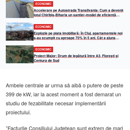
ECONOMIC
Accelerare pe Autostrada Transilvania: Cum a devenit
lotul Chiribiș-Biharia un șantier-model de eficiență
operațională în 2026
ECONOMIC
Explozie pe piața imobiliară: În Cluj, apartamentele noi
s-au scumpit cu aproape 70% în 5 ani. Cât a ajuns
metrul pătrat util
ECONOMIC
Proiect Major: Drum de legătură între A3, Florești și
Centura de Sud
Ambele centrale ar urma să aibă o putere de peste
399 de kW, iar la acest moment a fost demarat un
studiu de fezabilitate necesar implementării
proiectului.
”Facturile Consiliului Judeţean sunt extrem de mari