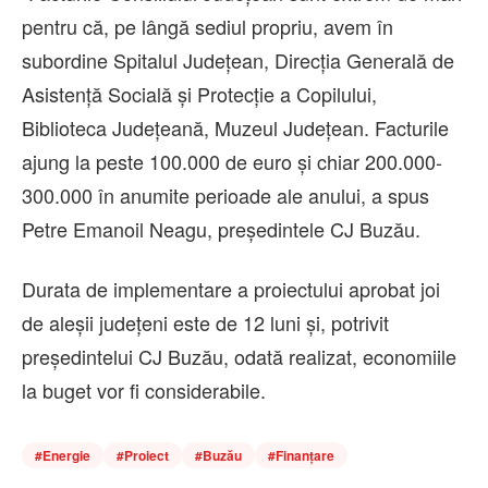
pentru că, pe lângă sediul propriu, avem în
subordine Spitalul Judeţean, Direcţia Generală de
Asistenţă Socială şi Protecţie a Copilului,
Biblioteca Judeţeană, Muzeul Judeţean. Facturile
ajung la peste 100.000 de euro şi chiar 200.000-
300.000 în anumite perioade ale anului, a spus
Petre Emanoil Neagu, preşedintele CJ Buzău.
Durata de implementare a proiectului aprobat joi
de aleşii judeţeni este de 12 luni şi, potrivit
preşedintelui CJ Buzău, odată realizat, economiile
la buget vor fi considerabile.
#
Energie
#
Proiect
#
Buzău
#
Finanțare