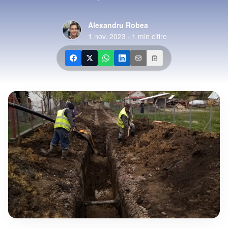
Alexandru Robea
1 nov. 2023
·
1
min citire