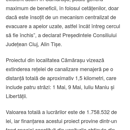
maximum de beneficii, în folosul cetățenilor, doar
dacă este însoțit de un mecanism centralizat de
evacuare a apelor uzate, astfel încât întreg cercul
să fie închis”, a declarat Președintele Consiliului
Județean Cluj, Alin Tișe.
Proiectul din localitatea Cămărașu vizează
extinderea rețelei de canalizare menajeră pe o
distanță totală de aproximativ 1,5 kilometri, care
include patru străzi: 1 Mai, 9 Mai, Iuliu Maniu și
Libertății.
Valoarea totală a lucrărilor este de 1.758.532 de
lei, iar finanțarea acestui proiect provine dintr-un
fond special constituit din veniturile obținute din