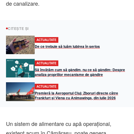
de canalizare.
CITEȘTE ȘI
ACTUALITATE
De ce trebuie să luăm iubirea în serios
ACTUALITATE
Să învățăm cum să gândim, nu ce să gândim: Despre
analiza propriilor mecanisme de gândire
ACTUALITATE
Premieră la Aeroportul Cluj: Zboruri directe către
Frankfurt și Viena cu Animawings, din iulie 2026
Un sistem de alimentare cu apă operațional,
existent acum în Cămărașu, poate genera