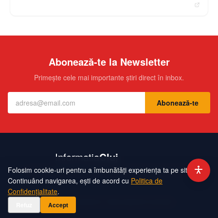
Abonează-te la Newsletter
Primește cele mai importante știri direct în inbox.
Abonează-te
Folosim cookie-uri pentru a îmbunătăți experiența ta pe site.
Contact
Echipa
Publicitate
Politică de Confidențialitate
Hartă Site
Continuând navigarea, ești de acord cu
Politica de
Confidențialitate
.
©
2026
InformatiaCluj. Toate drepturile rezervate.
Refuz
Accept