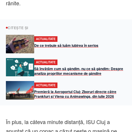
rănite.
CITEȘTE ȘI
ACTUALITATE
De ce trebuie să luăm iubirea în serios
ACTUALITATE
Să învățăm cum să gândim, nu ce să gândim: Despre
analiza propriilor mecanisme de gândire
ACTUALITATE
Premieră la Aeroportul Cluj: Zboruri directe către
Frankfurt și Viena cu Animawings, din iulie 2026
În plus, la câteva minute distanță, ISU Cluj a
anunțat că un copac a căzut peste o mașină pe