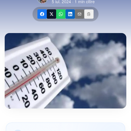
5 iul. 2024
·
1
min citire