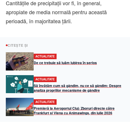
Cantitățile de precipitații vor fi, în general,
apropiate de media normală pentru această
perioadă, în majoritatea țării.
CITEȘTE ȘI
ACTUALITATE
De ce trebuie să luăm iubirea în serios
ACTUALITATE
Să învățăm cum să gândim, nu ce să gândim: Despre
analiza propriilor mecanisme de gândire
ACTUALITATE
Premieră la Aeroportul Cluj: Zboruri directe către
Frankfurt și Viena cu Animawings, din iulie 2026