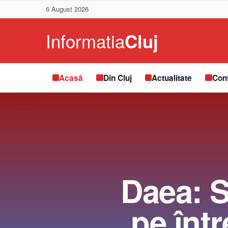
6 August 2026
Acasă
Din Cluj
Actualitate
Conț
Daea: S
pe într