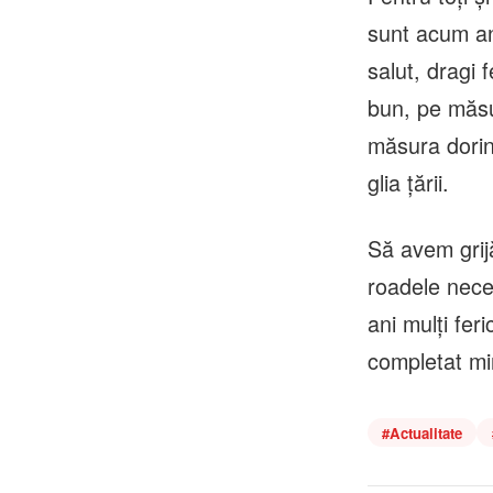
sunt acum an
salut, dragi 
bun, pe măsur
măsura dorin
glia ţării.
Să avem grij
roadele neces
ani mulţi feri
completat min
#
Actualitate