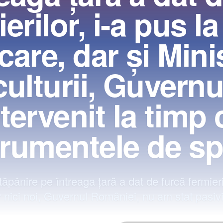
erilor, i-a pus l
care, dar şi Mini
culturii, Guvernu
ntervenit la timp 
trumentele de spr
pânire pe întreaga ţară a dat de furcă fermieril
r nici noi, Guvernul României, nu am stat pasiv