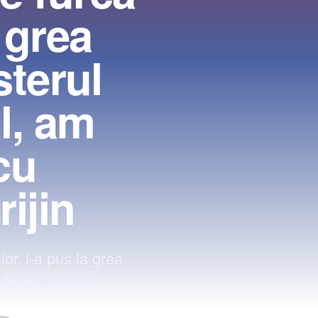
a grea
sterul
l, am
cu
ijin
or, i-a pus la grea
i la acest mom