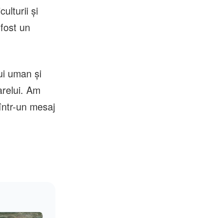
ulturii şi
fost un
ui uman şi
oarelui. Am
într-un mesaj