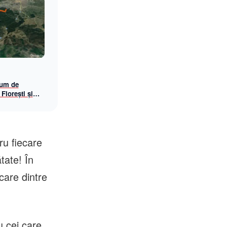
rum de
 Florești și
tru fiecare
tate! În
care dintre
u cei care