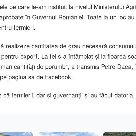
e pe care le-am instituit la nivelul Ministerului Agric
 aprobate în Guvernul României. Toate la un loc au 
entru fermieri.
 să realizeze cantitatea de grâu necesară consumul
ţi pentru export. La fel s-a întâmplat şi la floarea s
 mari cantităţi de porumb”, a transmis Petre Daea, 
 pe pagina sa de Facebook.
 că fermierii, dar şi guvernanţii şi-au făcut datoria.