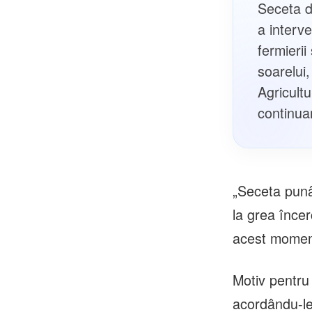
Seceta d
a interve
fermierii
soarelui,
Agricultu
continua
„Seceta punân
la grea încer
acest moment
Motiv pentru 
acordându-le