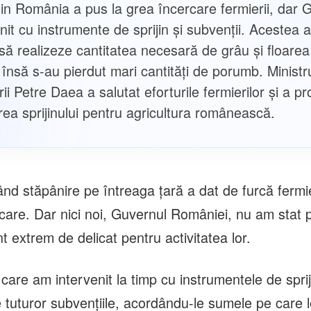
in România a pus la grea încercare fermierii, dar 
nit cu instrumente de sprijin și subvenții. Acestea a
 să realizeze cantitatea necesară de grâu și floarea
 însă s-au pierdut mari cantități de porumb. Ministr
rii Petre Daea a salutat eforturile fermierilor și a p
rea sprijinului pentru agricultura românească.
d stăpânire pe întreaga ţară a dat de furcă fermier
care. Dar nici noi, Guvernul României, nu am stat p
 extrem de delicat pentru activitatea lor.
care am intervenit la timp cu instrumentele de sprij
 tuturor subvenţiile, acordându-le sumele pe care le