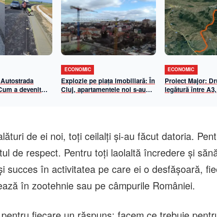
ECONOMIC
ECONOMIC
 Autostrada
Explozie pe piața imobiliară: În
Proiect Major: D
 Cum a devenit
Cluj, apartamentele noi s-au
legătură între A3,
-Biharia un
scumpit cu aproape 70% în 5
Centura de Sud
de eficiență
ani. Cât a ajuns metrul pătrat
n 2026
util
alături de ei noi, toţi ceilalţi şi-au făcut datoria. Pen
utul de respect. Pentru toţi laolaltă încredere şi sănă
şi succes în activitatea pe care ei o desfăşoară, fie
rează în zootehnie sau pe câmpurile României.
i pentru fiecare un răspuns: facem ce trebuie pentr