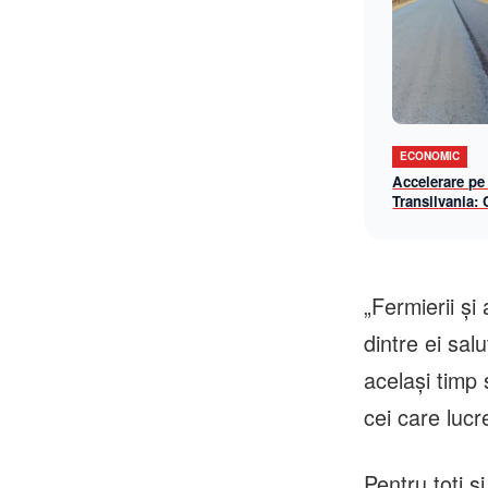
ECONOMIC
Accelerare pe
Transilvania:
lotul Chiribiș
șantier-model 
operațională î
„Fermierii şi 
dintre ei sal
acelaşi timp 
cei care luc
Pentru toţi ş