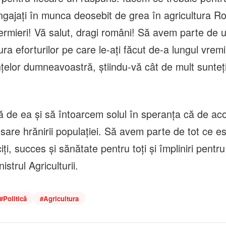
gajaţi în munca deosebit de grea în agricultura R
fermieri! Vă salut, dragi români! Să avem parte de 
a eforturilor pe care le-aţi făcut de-a lungul vremii
ţelor dumneavoastră, ştiindu-vă cât de mult sunteţi
ă de ea şi să întoarcem solul în speranţa că de ac
are hrănirii populaţiei. Să avem parte de tot ce es
ciţi, succes şi sănătate pentru toţi şi împliniri pentru
istrul Agriculturii.
#
Politică
#
Agricultura