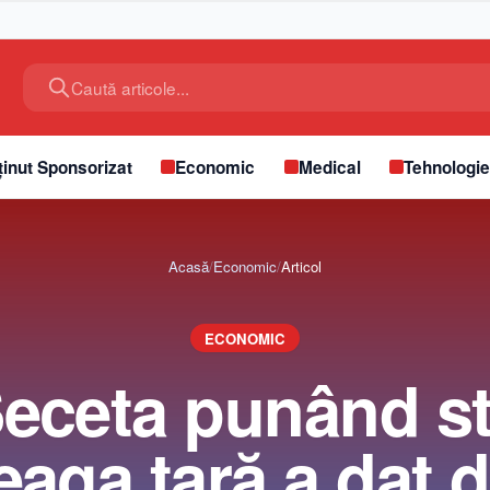
Caută articole...
inut Sponsorizat
Economic
Medical
Tehnologi
Acasă
/
Economic
/
Articol
ECONOMIC
eceta punând s
eaga ţară a dat 