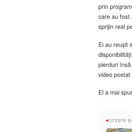
prin programel
care au fost
sprijin real p
Ei au reuşit
disponibilită
pierduri însă
video postat
El a mai spus
CITEȘTE ȘI