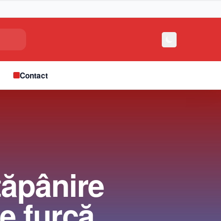
e
Contact
tăpânire
de furcă