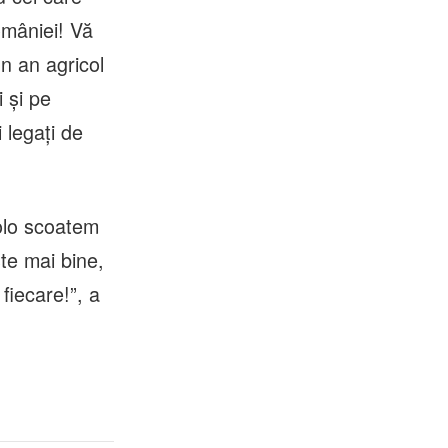
omâniei! Vă
un an agricol
 şi pe
 legaţi de
olo scoatem
te mai bine,
 fiecare!”, a