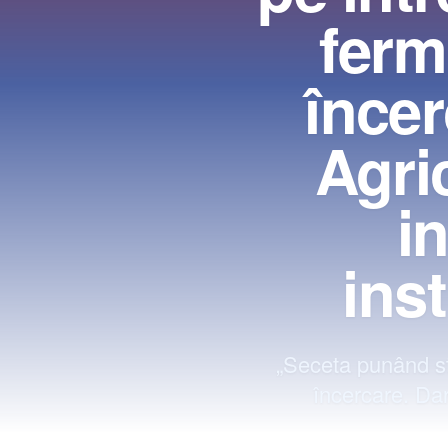
fermi
încer
Agri
i
ins
„Seceta punând stă
încercare. Da