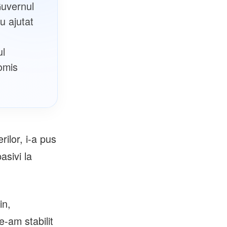
Guvernul
u ajutat
ul
romis
ilor, i-a pus
asivi la
in,
-am stabilit