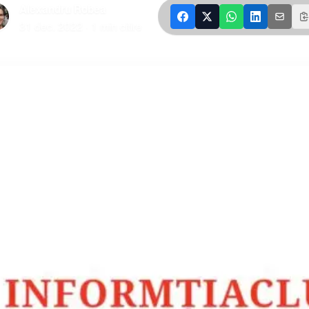
Alexandru Robea
|
31 dec. 2022
·
1
min citire